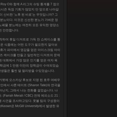
라이커 Roy O와 함께 A 리그의 슈팅 통계를 7 점으
 올시즌 득점 기회가 많았지 만 앞으로 나아갈
이 신비한 ‘노후 된 비료’는 무엇입니까? 그
은 분뇨이다. 이것은 신선한 분뇨가 가벼운 정
 노폐물 분뇨에는 여전히 모든 유익한 영양소
씬 안전합니다.
e Tart로 시작하여 휴일 디저트로 가득 찬 쇼케이스를 통
운 식품에는 어떤 도구가 필요한지 알아보
인기있는 휴가 파이에서 영감을 얻은 아이스크림 아이
구마 치즈 케이크를 만들고 일반적인 디저트의 문제
권 대회에서 가장 많은 인기를 얻은 여자 육
는 장학금에 1 만원 미만의 장학금이 수여되었습
만 학생들은 훨씬 덜 멀리받을 수있었습니다.
붉은 카펫에 오스카상 후보로 지명 된 호주 여배우
 온라인에서 샤론 테이트 (Sharon Tate)와 연극을
 아닌지, 그래서 나는 전화를 걸었습니다. 나
rah Merali / CBC) 전체 에피소드 21 :
행 사건을 조사하고있다. 풋볼 팀의 구성원이
n은 McGill University에서 발생한 유