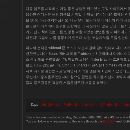
다음 업무를 시작하는 가장 좋은 방법은 인기있는 구직 사이트에서 
용하면 어디서든 해당 검색을 시작할 수 있습니다. 이 사이트에는 여
을 20 년 이상 생각하십시오. 나는 우리 모두가 우리 자신의 아기 사
른으로서 가족이나 친구를 포함하면 그 사진에 더 많은 감정이 들지 
기가 쉽고 책에있는 모든 변명을 피할 수있는 방법을 빨리 피하려고 
이된다! 그림이 나를 뚱뚱하게 만든다! 나는 부랑자처럼 옷을 입는다.
하나의 선택은 wideout 존 로스가 자신의 길에 떨어 졌다과 시카고 
반환했습니다 .Bears 쿼터백 미첼 Trubisky는 8 연극에서 마이너스
스 중 2 개를 완료했습니다. 타일러 브레이 (Tyler Bray)는 219 
쳤고 TD는 없었습니다. Cronulla Sharks의 선장은 Holmes와의 폭
서 떠나기로 결정했다고 말하면서 계약을 맺은 채 1 년이 지났음에도
주변에서 충격을주었습니다. 월요일 클럽은 화요일 자신의 계약의 마
들과 공무원들은 격렬한 서울콜걸추천 소동을 겪었다.
Tags:
에비앙카지노
,
우리카지노 슈퍼카지노 개츠비카지노
,
인터
This entry was posted on Friday, December 28th, 2018 at 9:43 pm and is f
You can follow any responses to this entry through the
RSS 2.0
feed. Both