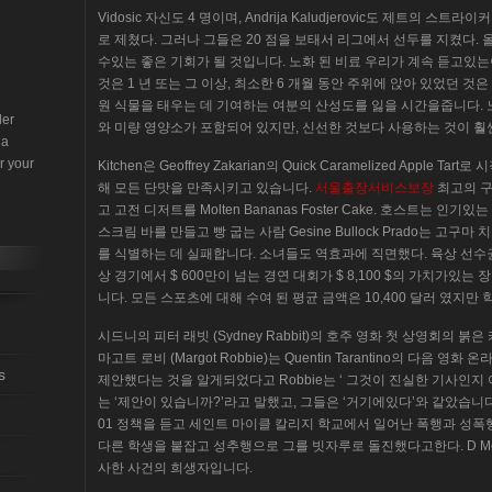
Vidosic 자신도 4 명이며, Andrija Kaludjerovic도 제트의 스트
로 제쳤다. 그러나 그들은 20 점을 보태서 리그에서 선두를 지켰다.
수있는 좋은 기회가 될 것입니다. 노화 된 비료 우리가 계속 듣고있는
것은 1 년 또는 그 이상, 최소한 6 개월 동안 주위에 앉아 있었던 것
원 식물을 태우는 데 기여하는 여분의 산성도를 잃을 시간을줍니다.
der
와 미량 영양소가 포함되어 있지만, 신선한 것보다 사용하는 것이 훨
 a
r your
Kitchen은 Geoffrey Zakarian의 Quick Caramelized Appl
해 모든 단맛을 만족시키고 있습니다.
서울출장서비스보장
최고의 구
고 고전 디저트를 Molten Bananas Foster Cake. 호스트는 
스크림 바를 만들고 빵 굽는 사람 Gesine Bullock Prado는 고
를 식별하는 데 실패합니다. 소녀들도 역효과에 직면했다. 육상 선수
상 경기에서 $ 600만이 넘는 경연 대회가 $ 8,100 $의 가치가있
니다. 모든 스포츠에 대해 수여 된 평균 금액은 10,400 달러 였지
시드니의 피터 래빗 (Sydney Rabbit)의 호주 영화 첫 상영회의 
마고트 로비 (Margot Robbie)는 Quentin Tarantino의 다음 영화
s
제안했다는 것을 알게되었다고 Robbie는 ‘ 그것이 진실한 기사인지
는 ‘제안이 있습니까?’라고 말했고, 그들은 ‘거기에있다’와 같았습니다. (Far
01 정책을 듣고 세인트 마이클 칼리지 학교에서 일어난 폭행과 성폭
다른 학생을 붙잡고 성추행으로 그를 빗자루로 돌진했다고한다. D McKeow
사한 사건의 희생자입니다.