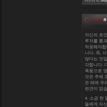
ding
Posted by
Dec 30, 
자신의
초
자신의 초안
루저를 통과
적응해야합니
니다. 즉,
많다는 것입
각합니다. 
폭풍으로 영
것은 주에 
은 때에 우
편견이 없습
4. 소금 
들에게 자신