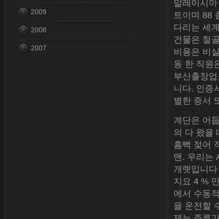
말레이시아 
2009
트이며 88 
다리는 세계
2008
건물은 철골
2007
비용은 비실
동 한 직원
부산출장업소
니다. 인증
별한 증서 
계단은 어둡
의 다 왔을 
흠뻑 젖어 
맨. 우리는 
개렛입니다 
지요 4 %
에서 수동적
을 운전할 
제는 주류가