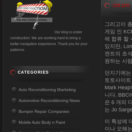
그리고이
그리고이 총
게임 인 K
Our blog is under
construction. We are working hard to bring a
에 합류 할
better navigation experience. Thank you for your
있지만, L
patience.
캔트의 초석
원하는 사람
CATEGORIES
던지기에는 The
토토사이트 Dav
Mark Hea
Auto Reconditioning Marketing
니다. BBC에서 
Automotive Reconditioning News
은 6 개의 
는 Jo Sar
Bumper Repair Companies
이 특성에 
Mobile Auto Body n Paint
이나 오해는