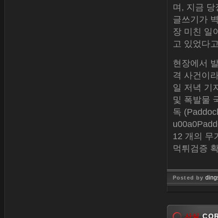
며, 지금 
글쓰기가 벽
장 미친 일
고 있었다고
현장에서 발
격 사건이라
일 저녁 기자
및 폭발물 국
독 (Padd
u00a0P
12 개의 무
먹튀검증 
ding
Posted by
Jan 26, 
사실
COR