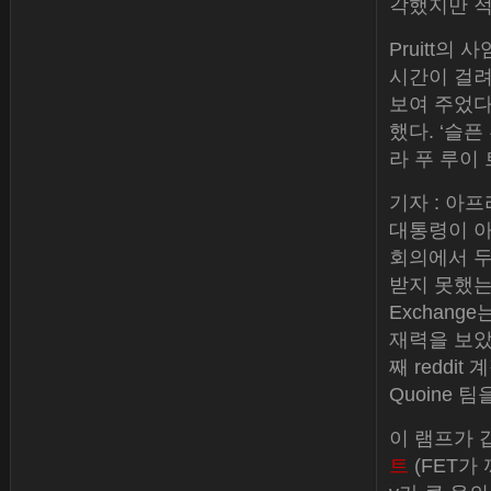
각했지만 적
Pruitt의
시간이 걸려
보여 주었다’라
했다. ‘슬
라 푸 루이
기자 : 아
대통령이 아
회의에서 두
받지 못했는지
Exchan
재력을 보았습
째 reddit
Quoine 
이 램프가 갑
트
(FET가