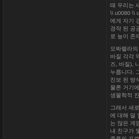
때 우리는 새
\\ u0080
에게 자기 
경작 된 공
로 늪이 존
모짜렐라의 
바질 각각 약
즈, 바질)
누릅니다. 그
진보 된 방
물론 거기에
생물학적 진
그래서 새로
에 대해 덜
는 많은 게
내 친구가 
종류의 프로