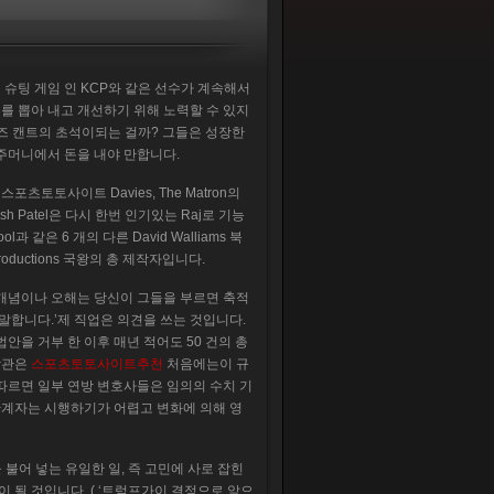
슈팅 게임 인 KCP와 같은 선수가 계속해서
치를 뽑아 내고 개선하기 위해 노력할 수 있지
차이즈 캔트의 초석이되는 걸까? 그들은 성장한
주머니에서 돈을 내야 만합니다.
lan 스포츠토토사이트 Davies, The Matron의
 Harish Patel은 다시 한번 인기있는 Raj로 기능
chool과 같은 6 개의 다른 David Walliams 북
roductions 국왕의 총 제작자입니다.
이 개념이나 오해는 당신이 그들을 부르면 축적
말합니다.’제 직업은 의견을 쓰는 것입니다.
안을 거부 한 이후 매년 적어도 50 건의 총
 장관은
스포츠토토사이트추천
처음에는이 규
따르면 일부 연방 변호사들은 임의의 수치 기
관계자는 시행하기가 어렵고 변화에 의해 영
 불어 넣는 유일한 일, 즉 고민에 사로 잡힌
 될 것입니다. ( ‘트럼프가이 결정으로 앞으