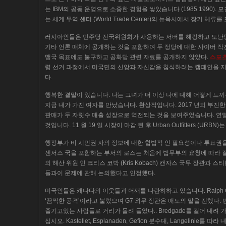
는 IBM의 공동 운영으로 소중한 경험을 쌓았습니다 (1985 1990). 모건 
는 세계 무역 센터 (World Trade Center)의 뉴욕시에서 장기 체
러시아인들은 민주당 전국위원회가 사용하는 서버를 해킹하고 도난당한 데
기타 언론 매체에 공개하는 것을 포함하여 두 정당에 대한 사이버 작
맹국 목표에도 불구하고 공화당 관련 자료를 공개하지 않았다.
스포
령 선거 과정에서 미국민의 신앙과 자신감을 침식하려는 캠페인을 
다.
행복한 결말이 있습니다. 나는 그녀가 더 이상 나에 대해 어떻게 느끼
지금 내가 가진 여자를 만났습니다. 환상적입니다. 2017 년의 부진한
판매가 두 자릿수 매출 성장으로 역전되는 것을 보여주었습니다. 연
것입니다. 11 월 19 일 시장이 마감 된 후 Urban Outfitters (URB
행정부가 비 시민권 자의 정보에 대한 합법적 인 필요성이나 투표권
센서스 국을 포함하는 부서의 로스는 처음에 법무부의 요청에 따라 
의 해산 위원 인 크리스 코박 (Kris Kobach) 캔자스 국무 장관과 
들과이 문제에 관해 논의했다고 인정했다.
미국인들은 캐나다의 이웃들과 어깨를 나란히하고 있습니다. Ralph G
‘끔찍한 공격’이라고 불렀으며 G7 외무 장관은 애도의 말을 전했다. 
즐기고있는 사람들로 거리가 몰려 들었다.. Bredgade를 걸어 내려 가서 M
십시오. Kastellet, Esplanaden, Gefion 분수대, Langelinie