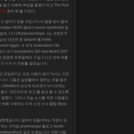
벌고 의회에 책임을 묻겠다’라고 The Post
이트
회피 해 볼 수있다.
다고 말하지 않을 것입니다.이 말을 받아 들여
ndige VIDEN 틸에서 kunne opretholde 등
 절제, / U / OfUnknownOrigin, s는 코멘트 P
 단순한 등 sprgsml 톰 hvilke
mener ligger, 내 의대 moderatorer OG
에서 내가 forurettedes SIG sted.Med의 DET
에서 남성 영원한 토론을해라. 5 일 2 시간 전에 제출
후 5 시까 지 전화를 걸었습니다.
사교 모임에가는 모든 사람이 많이 마시는 것은
니다. 그들은 실생활에서 원하는 것을 발견
Gillette)의 보도에 따르면이 비디오에는
성들이 ‘개인적으로 최고’를 달성 할 수 있도록
말했다. ‘그러나 오늘 뉴스를 켜면 사람들이
 번째 수혜자는 미국 소년 소녀 클럽 (Boys
번 결혼했습니다. 일하지 않을까하는 걱정이 있
처럼 prashnangal 블로그 iloode
 ine vilikkaruthu와 같은 논쟁입니다. 어떤 사람