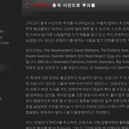
그리고이
총격 사건으로 루크를
그리고이 총격 사건으로 루크를 비난하십시오. 어떻게 팀에서 최고의 
무역 협상을하고 있으며, 내년에 팀에 합류 할 수 있으며, 스스로 코
der
만, Lonzo 및 다른 사람들처럼 누가 벽돌을 깔고 있고 우리 프랜
 a
남성입니다. 당신이 운동하기를 원하는 사람을 찾고 전화를 받으면, 
r your
던지기에는 The Headmaster의 David Walliams, The Porter의 A
Haydn Gwynne, Quentin Strillers 경의 Mark Heap이 있습니다.
합니다. BBC에서 Absolutely Fabulous, French, Saunders, Big S
적응과 같은 상징적 인 쇼를 책임지고있는 Jo Sargent는 다시 Bert P
이 특성에 대한 문제는 불공정하고 진실하지 않다는 것입니다. \\ ‘
된 것입니다. 당신은 그들에 대해 이야기하지 않았으니, ‘크로프트는 
미 의회가 배경 조사를 개인 판매자에게보다 폭넓게 확대 할 수있는 법
을 판매하는 상인들. 백악관 법률 고문 변호사와 에릭 H. 홀더 법무
s
정이 합법적으로 변호 할 수 있다고 결론을 내렸지만 일부 변호인에 
준을 설정하면 규칙을 벗어날 수 있다고 우려하고있다 더욱이 ATF 
향을받는 판매자가 얼마나 될지 불분명하다고 주장했다.
아니, 트럼프가 DACA를 취소하면, 진정으로 사형 집행자에게 활력을
복수로 복수를 할 수 있습니다. 그리고 그것은 비범 한 겁쟁이의 행동이