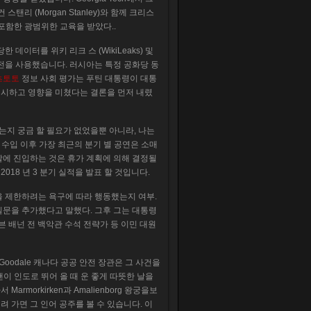
스탠리 (Morgan Stanley)와 함께 크리스
류를 포함한 광범위한 교육을 받았다..
이터를 위키 리크 스 (WikiLeaks) 및
전을 사용했습니다. 러시아는 특정 공화당 동
츠토토
정보 사회 평가는 푸틴 대통령이 대통
지시하고 영향을 미쳤다는 결론을 먼저 내렸
는지 궁금 할 필요가 없었을뿐 아니라, 나는
 수입 이후 가장 최근의 분기 별 공연은 소매
말에 진입하는 것은 휴가 계획에 의해 결정될
N)는 2018 년 3 분기 실적을 발표 할 것입니다.
을 제한하려는 욕구에 따라 행동했는지 여부.
질문을 추가했다고 말했다. 그후 그는 대통령
스티븐 배넌 전 백악관 수석 전략가 등 이민 대원
oodale 캐나다 공공 안전 장관은 그 사건을
밴이 인도로 뛰어 올 때 운 좋게 따뜻한 날을
armorkirken과 Amalienborg 왕궁을보
를 따라 내려 가면 그 인어 공주를 볼 수 있습니다. 이