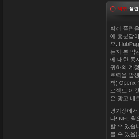
박쥐
플립
박쥐 플립을
에 흥분감이
요. Hub
든지 본 약
에 대한 통
귀하의 계정
효력을 발생
책) Open
로젝트 이것은
은 광고 네
경기장에서 
다! NFL
할 수 있습니
볼 수 있음