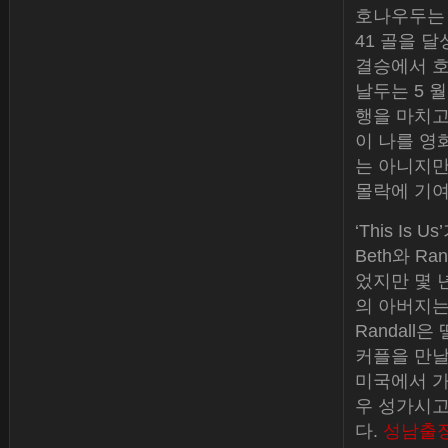
호나우두는
41 골을 달
결승에서 호
날두는 5 월 
행을 마치고
이 나를 영
는 아니지만
몰락에 기여
‘This I
Beth와 
었지만 몇 
의 아버지는
Randall
커플을 만날 
미국에서 가
우 성가시고
다.
성남출