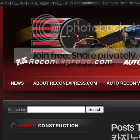
우리카지노 슈퍼카지노 개츠비카지노 - Auto Reconditioning - Paintless Dent Removal 
NEWS
ABOUT RECONEXPRESS.COM
AUTO RECON V
Search for:
Posts
UNDER
CONSTRUCTION
카지노