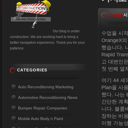
수업을
시
Our blog is under
수업을 시작
construction. We are working hard to bring a
Orange
better navigation experience. Thank you for your
했습니다. 
patience.
Rapid T
고 대변인은
첫 번째 열
CATEGORIES
여기 44 세
Auto Reconditioning Marketing
Plan을 사
했다. 나는
Automotive Reconditioning News
간단한 계획
Bumper Repair Companies
니다. 블룸
장하는 비용은
Mobile Auto Body n Paint
이행 가능성