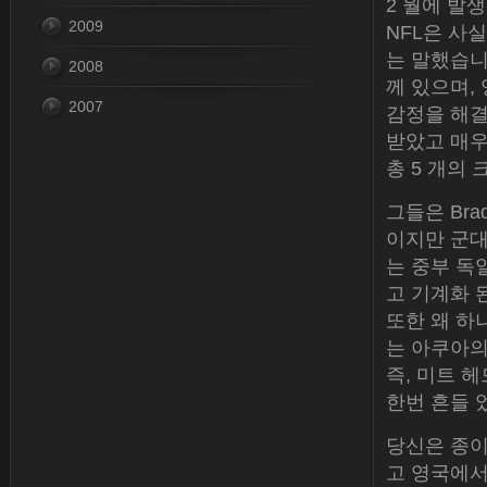
2 월에 발
2009
NFL은 사
는 말했습니
2008
께 있으며,
2007
감정을 해결
받았고 매우
총 5 개의
그들은 Brad
이지만 군대
는 중부 독
고 기계화 
또한 왜 하
는 아쿠아의 
즉, 미트 
한번 흔들 
당신은 종이
고 영국에서