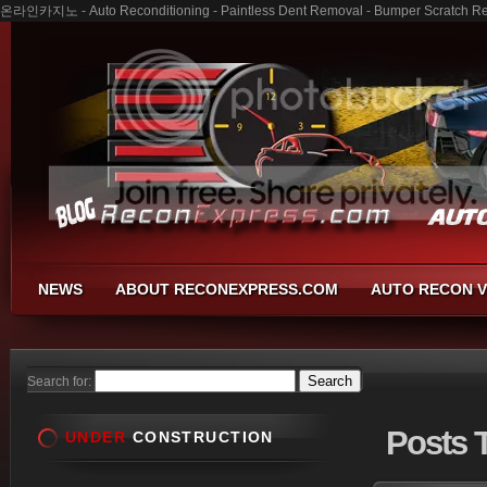
온라인카지노 - Auto Reconditioning - Paintless Dent Removal - Bumper Scratch Re
NEWS
ABOUT RECONEXPRESS.COM
AUTO RECON V
Search for:
Posts
UNDER
CONSTRUCTION