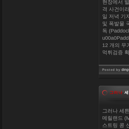
현장에서 발
격 사건이라
일 저녁 기자
및 폭발물 국
독 (Padd
u00a0P
12 개의 무
먹튀검증 
ding
Posted by
Jan 26, 
그러나
세
그러나 세튼 
메릴랜드 (M
스트링 콩 신