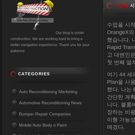
수업을
시
수업을 시작
Orange
Our blog is under
construction. We are working hard to bring a
했습니다. 
better navigation experience. Thank you for your
Rapid T
patience.
고 대변인은
첫 번째 열
CATEGORIES
여기 44 세
Plan을 사
했다. 나는
Auto Reconditioning Marketing
간단한 계획
Automotive Reconditioning News
니다. 블룸
장하는 비용은
Bumper Repair Companies
이행 가능성
Mobile Auto Body n Paint
매겼다.