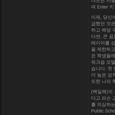
나노는 사용
며 Enter
이제, 당신
급했던 것은
하고 해당 
다면, 큰 
레이어를 상
을 제한하고
은 학생들에
워크숍 모델
습니다. 첫
더 높은 성
또한 나의 
(백일해)의
다고 파슨 
를 의심하는
Public S