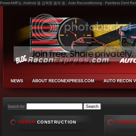
PowerAMP는 Android 용 강력한 음악 응 - Auto Reconditioning - Paintless Dent Remo
NEWS
ABOUT RECONEXPRESS.COM
AUTO RECON V
Search for:
UNDER
CONSTRUCTION
POWER