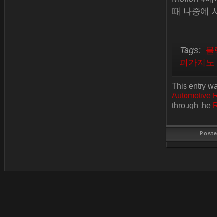
때 나중에 
Tags:
블
퍼카지노
This entry wa
Automotive 
through the
R
Post
Last Update