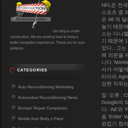
NFL은 전
스포츠 중 3
은 48 억
높기 때문에
Our blog is under
스는 다니엘
construction. We are working hard to bring a
기 때문에 1
better navigation experience. Thank you for your
았다.. 그
patience.
해 의문을 
니다.’Mon
서가 어떻게 
CATEGORIES
리아의 Agn
당한 직위는
Auto Reconditioning Marketing
및 ‘오류 : 
Automotive Reconditioning News
Google의
Bumper Repair Companies
다. ‘Alt’
음 ‘Ente
Mobile Auto Body n Paint
편집기 창의 