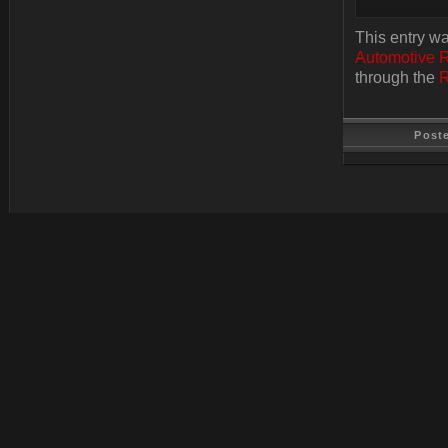
This entry w
Automotive 
through the
R
Post
Last Update