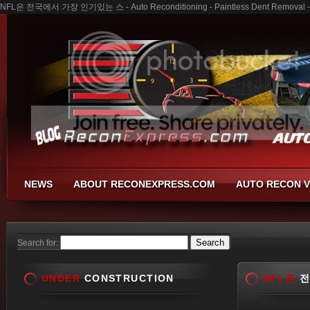
NFL은 전국에서 가장 인기있는 스 - Auto Reconditioning - Paintless Dent Removal - 
NEWS
ABOUT RECONEXPRESS.COM
AUTO RECON V
Search for:
UNDER
CONSTRUCTION
NFL은
전