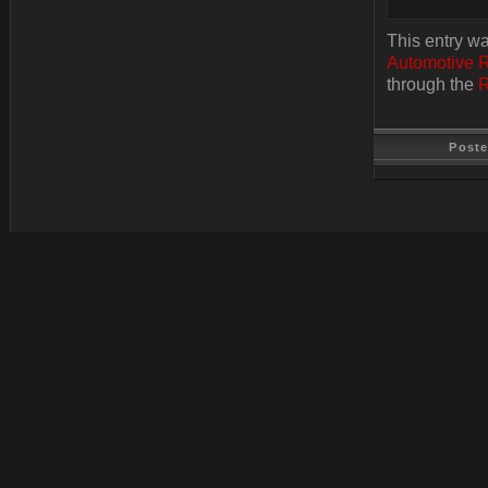
This entry w
Automotive 
through the
R
Post
Last Update