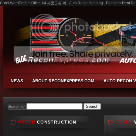
Corel WordPerfect Office X4 제품군은 워 - Auto Reconditioning - Paintless Dent Re
NEWS
ABOUT RECONEXPRESS.COM
AUTO RECON V
Search for:
UNDER
CONSTRUCTION
COREL
W