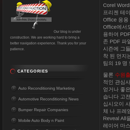
Corel Wo
프리젠 테이
Office 응
Office에
Our blog is under
용하여 PDF
construction. We are working hard to bring a
존 PDF 
better navigation experience. Thank you for your
시즌에 그들
patience.
착 된 먼지는 
팀의 19 명
CATEGORIES
물론
수원
적인 관심사
Auto Reconditioning Marketing
얻거나 좋은
습니다 고전
Automotive Reconditioning News
십시오이 사
Bumper Repair Companies
체 나 프레임
Reveal 
Mobile Auto Body n Paint
레이어 마스