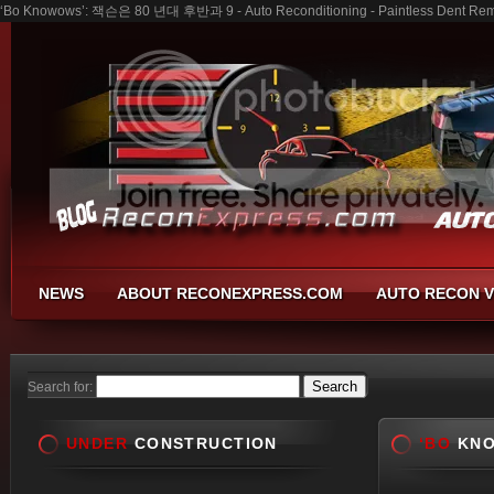
‘Bo Knowows’: 잭슨은 80 년대 후반과 9 - Auto Reconditioning - Paintless Dent Remo
NEWS
ABOUT RECONEXPRESS.COM
AUTO RECON V
Search for:
UNDER
CONSTRUCTION
‘BO
KNO