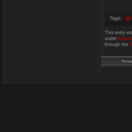
Tags:
블
This entry w
under
Automo
through the
R
Post
Last Update