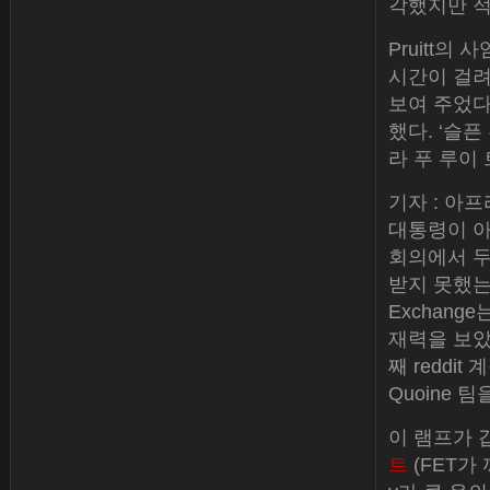
각했지만 적
Pruitt의
시간이 걸려
보여 주었다’라
했다. ‘슬
라 푸 루이
기자 : 아
대통령이 아
회의에서 두
받지 못했는지
Exchan
재력을 보았습
째 reddit
Quoine 
이 램프가 갑
트
(FET가