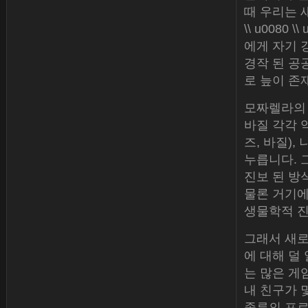
때 우리는 새
\\ u0080
에게 자기 
경작 된 공
로 늪이 존
모짜렐라의 
바질 각각 약
즈, 바질)
누릅니다. 그
진보 된 방
물론 거기에
생물학적 진
그래서 새로
에 대해 덜
는 많은 게
내 친구가 
종류의 프로