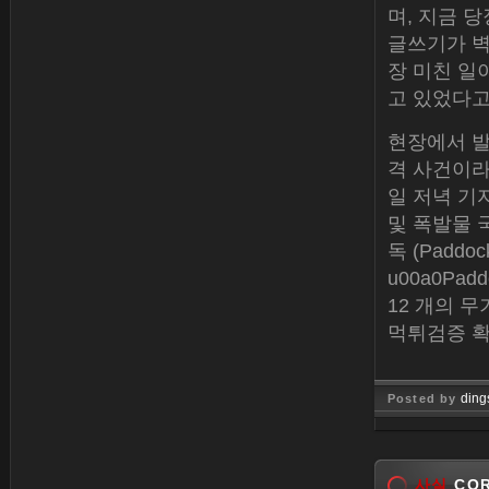
며, 지금 
글쓰기가 벽
장 미친 일
고 있었다고
현장에서 발
격 사건이라
일 저녁 기자
및 폭발물 국
독 (Padd
u00a0P
12 개의 무
먹튀검증 
ding
Posted by
Jan 26, 
사실
COR