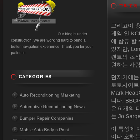
그리고이
그리고이 총
게임 인 K
Our blog is under
construction. We are working hard to bring a
에 합류 할
better navigation experience. Thank you for your
있지만, L
patience.
캔트의 초석
원하는 사람
CATEGORIES
던지기에는 The
토토사이트 Dav
Mark Hea
Auto Reconditioning Marketing
니다. BBC에서 
Automotive Reconditioning News
은 6 개의 
는 Jo Sar
Bumper Repair Companies
이 특성에 
Mobile Auto Body n Paint
이나 오해는