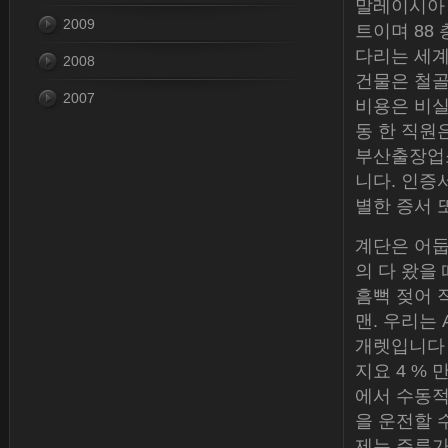
말레이시아 
2009
트이며 88 
다리는 세계
2008
건물은 철골
2007
비용은 비실
동 한 직원
부산출장업소
니다. 인증
별한 증서 
계단은 어둡
의 다 왔을 
흠뻑 젖어 
맨. 우리는 
개렛입니다 
지요 4 %
에서 수동적
을 운전할 
제는 주류가