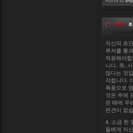
ding
Posted by
Dec 30, 
자신의
초
자신의 초안
루저를 통과
적응해야합니
니다. 즉,
많다는 것입
각합니다. 
폭풍으로 영
것은 주에 
은 때에 우
편견이 없습
4. 소금 
들에게 자신