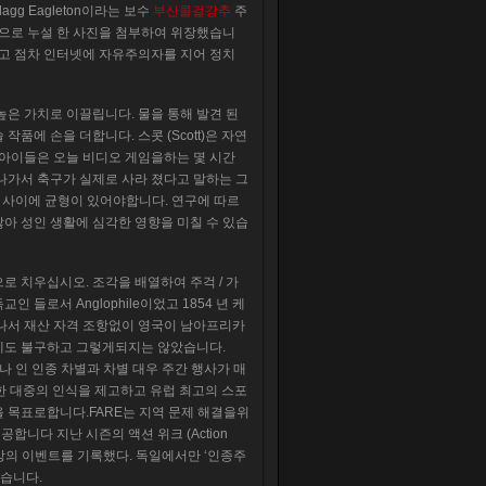
g Eagleton이라는 보수
부산콜걸강추
주
적으로 누설 한 사진을 첨부하여 위장했습니
했고 점차 인터넷에 자유주의자를 지어 정치
높은 가치로 이끌립니다. 물을 통해 발견 된
품에 손을 더합니다. 스콧 (Scott)은 자연
 아이들은 오늘 비디오 게임을하는 몇 시간
나가서 축구가 실제로 사라 졌다고 말하는 그
 사이에 균형이 있어야합니다. 연구에 따르
아 성인 생활에 심각한 영향을 미칠 수 있습
로 치우십시오. 조각을 배열하여 주걱 / 가
들로서 Anglophile이었고 1854 년 케
 나서 재산 자격 조항없이 영국이 남아프리카
에도 불구하고 그렇게되지는 않았습니다.
나 인 인종 차별과 차별 대우 주간 행사가 매
대한 대중의 인식을 제고하고 유럽 최고의 스포
 목표로합니다.FARE는 지역 문제 해결을위
니다 지난 시즌의 액션 위크 (Action
 이상의 이벤트를 기록했다. 독일에서만 ‘인종주
었습니다.