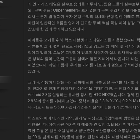
es
커 인 가레스 베일은 실수로 승리를 거두지 만, 팀은 그들의 실수로
오.. 은행 수표 : Oppenheimer는 초기 2 분기 은행 수입 미리보
회사는 분기 별 결과가 투자 은행 수익의 약세와 균형 잡힌 거래로 
마진의 일반적인 흐름은 업계가 견고한 두 배 핵심 핵심 이익 성장. 그 
s
감소에 힘 입어 증가하고 있습니다.
아이들은 쓰기를 위해 왁스 타블렛과 스타일러스를 사용했습니다. 학
서류를 받았다. 퀼이 펜으로 사용되었고 잉크는 껌, 매연 및 낙지의 
직이고 있으며, 그들은 고양되어 있으며 시청자가 삶의 잠재력을 최대
은 성격의 힘의 순간과 그들이 삶에서 얻은 지혜에서 나옵니다. 나는
이었습니다. 파멸과 함께. 우리는 거리를 가로 질러 걸었고 구석에있
앉았다.
그러나, 작동하지 않는 나의 전화에 관한 나쁜 꿈은 우려를 제기했다
의 전화기로 전체 여행에 대한 생산성을 기대한다면, 두 번째 장치
Android 2.3을 실행하는 유사한 장치 인 HTC HD2였습니다. 경제 전
2.9 %의 증가를 기대하고있다. 중핵 비율은 2.3 % Y / Y과 0.2 % 
다. 팩트 세트는 S 500 가입자의 2 분기 실적이 1 분기의 25 %에서
텍스트와 이미지, 개인 기억, 일기 및 대상으로 작업하는이 방법은 
작했습니다. 여성 사진 작가이자 예술가 인 칼레 (Calle)의 이미지는 
묘한 고통’은 일본 호텔 방에서 끝난 연애 부산출장소이스홍성 사건
는 90 일 넘게 다른 사람들의 불행에 관한 이야기와 나란히 배치됩니