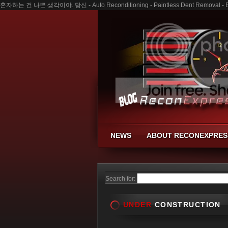
혼자하는 건 나쁜 생각이야. 당신 - Auto Reconditioning - Paintless Dent Removal - B
NEWS
ABOUT RECONEXPRES
Search for:
UNDER
CONSTRUCTION