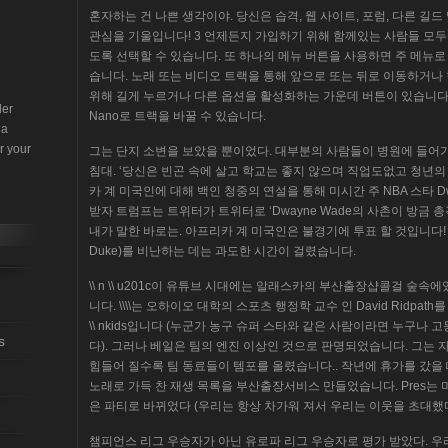
혼자하는 건 나쁜 생각이야. 당신은 습격, 웹 사이트, 포럼, 다른 길
관심을 기울입니다! 3 언제든지 가입하기 위해 함께있는 사람들 모
도록 선택할 수 있습니다. 또 하나의 메뉴 버튼을 사용하면 주 메뉴로
습니다. 노래 또는 비디오 트랙을 통해 앞으로 또는 뒤로 이동하거나
위해 길게 누르거나 다른 옵션을 활성화하는 가운데 버튼이 있습니다.
der
Nano로 트랙을 바꿀 수 있습니다.
 a
r your
그는 단지 소변을 보았을 뿐이었다. 대부분의 사람들이 병원에 들어
침대. ‘당신은 빈곤 속에 살고 학교는 좋지 않으며 직업도없고 청년의
카 계 미국인에 대해 백인 청중의 연설을 통해 미시간 주 NBA 스타 D
받자 트럼프는 트위터가 트위터로 ‘Dwayne Wade의 사촌이 방금
내가 말한 바로는. 아프리카 계 미국인은 불경기에 투표 할 것입니다! ”전 K
Duke)를 비난하는 데는 과도한 시간이 걸렸습니다.
\\ n \\ u201c이 유튜브 시대에는 알래스카의 부산출장샵콜걸 숲속
니다. \\\\는 오하이오 대학의 스포츠 행정학 교수 인 David Ridpath
\\ nkids입니다 (누군가 농구 슈퍼 스타와 같은 사람이라면 누구나 고
s
다). 그러나 베일은 팀의 엔진 이상인 것으로 판명되었습니다. 그는
힘들어 질수록 팀 동료들이 템포를 올렸습니다.. 작년에 휴가를 갔을 때, 
노래로 가득 찬 재생 목록을 부산출장서비스 만들었습니다. Pres는 
은 파티로 바뀌었다 (우리는 항상 차가워 져서 우리는 이웃을 초대했
챔피언스 리그 우승자가 아닌 유로파 리그 우승자로 평가 받았다. 우