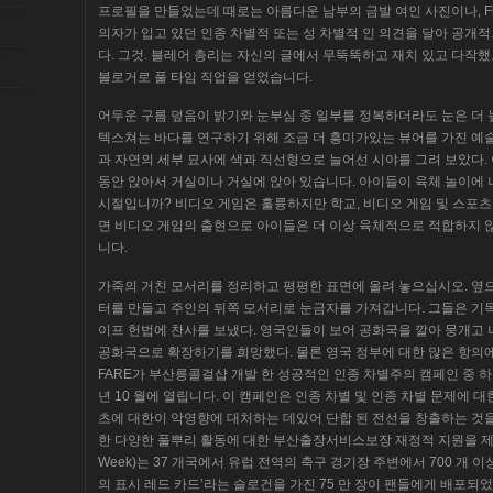
프로필을 만들었는데 때로는 아름다운 남부의 금발 여인 사진이나, Flag
의자가 입고 있던 인종 차별적 또는 성 차별적 인 의견을 달아 공개
다. 그것. 블레어 총리는 자신의 글에서 무뚝뚝하고 재치 있고 다작
블로거로 풀 타임 직업을 얻었습니다.
어두운 구름 덮음이 밝기와 눈부심 중 일부를 정복하더라도 눈은 더 
텍스쳐는 바다를 연구하기 위해 조금 더 흥미가있는 뷰어를 가진 예술 작
과 자연의 세부 묘사에 색과 직선형으로 늘어선 시야를 그려 보았다.
동안 앉아서 거실이나 거실에 앉아 있습니다. 아이들이 육체 놀이에 
시절입니까? 비디오 게임은 훌륭하지만 학교, 비디오 게임 및 스포츠
면 비디오 게임의 출현으로 아이들은 더 이상 육체적으로 적합하지 않
니다.
가죽의 거친 모서리를 정리하고 평평한 표면에 올려 놓으십시오. 옆으
터를 만들고 주인의 뒤쪽 모서리로 눈금자를 가져갑니다. 그들은 기독교인 
이프 헌법에 찬사를 보냈다. 영국인들이 보어 공화국을 깔아 뭉개고
공화국으로 확장하기를 희망했다. 물론 영국 정부에 대한 많은 항의
FARE가 부산릉콜걸샵 개발 한 성공적인 인종 차별주의 캠페인 중 하
년 10 월에 열립니다. 이 캠페인은 인종 차별 및 인종 차별 문제에 
츠에 대한이 악영향에 대처하는 데있어 단합 된 전선을 창출하는 것을
한 다양한 풀뿌리 활동에 대한 부산출장서비스보장 재정적 지원을 제공합
Week)는 37 개국에서 유럽 전역의 축구 경기장 주변에서 700 개
의 표시 레드 카드’라는 슬로건을 가진 75 만 장이 팬들에게 배포되