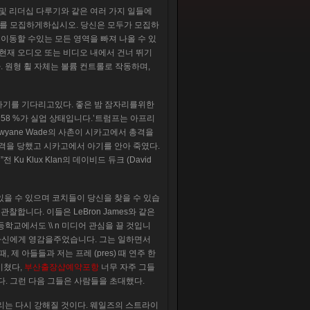
드 및 리더십 다루기와 같은 여러 가지 일들에
두를 모집하게하십시오. 당신은 모두가 모집하
 이동할 수있는 모든 영역을 빠져 나올 수 있
 현재 오디오 또는 비디오 내에서 건너 뛰기
 원형 휠 자체는 볼륨 컨트롤로 작동하며,
가기를 기다리고있다. 좋은 밤 잠자리를위한
 58 %가 실업 상태입니다.’트럼프는 아프리
wyane Wade의 사촌이 시카고에서 총격을
 총격을 당했고 시카고에서 아기를 안아 죽였다.
u Klux Klan의 데이비드 듀크 (David
에있을 수 있으며 코치들이 당신을 찾을 수 있습
를 관찰합니다. 이들은 LeBron James와 같은
등학교에서도 \\ n 미디어 관심을 끌 것입니
 자신에게 영감을주었습니다. 그는 일하면서
제 아들들과 저는 프레 (pres) 때 연주 한
미쳤다,
부산출장샵예약포항
너무 자주 그들
다. 그런 다음 그들은 사람들을 초대했다.
리는 다시 강해질 것이다. 웨일즈의 스트라이