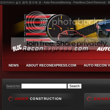
프라이버시 실드 원칙 준수에 관 - Auto Reconditioning - Paintless Dent Removal - Bu
NEWS
ABOUT RECONEXPRESS.COM
AUTO RECON V
Search for:
UNDER
CONSTRUCTION
프라이버