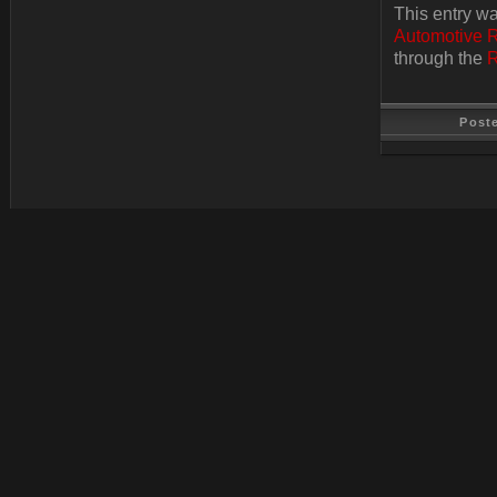
This entry w
Automotive 
through the
R
Post
Last Update