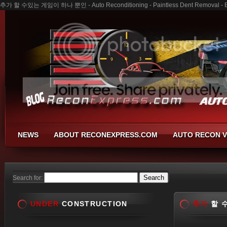
추가 할 수있는 게임이 하나 뿐인 - Auto Reconditioning - Paintless Dent Removal - B
NEWS
ABOUT RECONEXPRESS.COM
AUTO RECON V
Search for:
UNDER
CONSTRUCTION
추가
할 