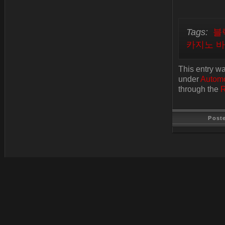
Tags:
블
카지노 바
This entry w
under
Automo
through the
R
Post
Last Update