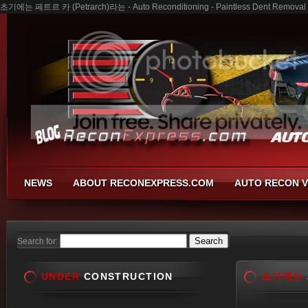
초기에는 페트르 카 (Petrarch)라는 - Auto Reconditioning - Paintless Dent Removal -
NEWS
ABOUT RECONEXPRESS.COM
AUTO RECON V
Search for:
UNDER
CONSTRUCTION
초기에는