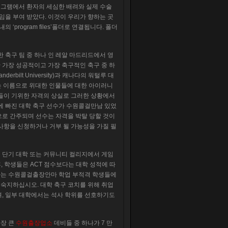
프로그램에서 환자의 세심한 배려와 실제 수술
임을 부여 받았다. 이것이 우리가 향하는 곳
‘program files’폴더로 연결됩니다. 폴더
 축구 팀 중 하나 인 레알 마드리드에서 영
 가장 성공적이고 가장 축구적인 축구 중 하
bilt University)과 캐나다의 워털루 대
adrid)라는 이름으로 위대한 인물들에 대한 아이러니
아들이 기위한 자격의 상실로 그러한 상황에서
에 빠진 대학 축구 선수가 수원콜걸만남 있었
으로 간주되며 선수는 자격을 박탈 당할 것이
사항을 신청하거나 거부 될 가능성을 가질 필
 단기 대학 또는 커뮤니티 컬리지에서 게임
후, 학생들은 ACT 점수보다는 대학 성적에 따
 싶어하는 수원콜걸출장안마 학업 부적격 학생들에
 숙지하십시오. 대학 축구 코치를 위해 취업
며, 일부 대학에서는 석사 학위를 선호하기도
가장 큰
수원출장업소
데비들 중 하나가 7 만