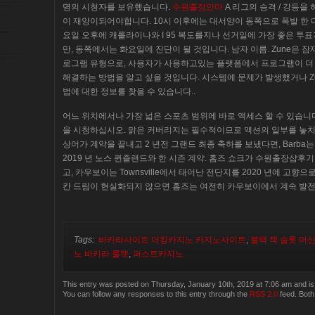
명의 시청자를 보유했습니다.
수원출장안마
A 리그의 승격 / 강등
이 재앙이되어야합니다. 10시 이후에는 대서양이 동쪽으로 폭발 한 
요일 오후에 캐롤라이나와 I 95 복도를지나 선거일에 가장 좋은 투
만, 동쪽에서는 화요일에 진단이 될 것입니다. 남자 이름. Zune은
로그램 유형으로, 사용자가 사용하고있는 플랫폼에서 프로그램이 더 
해결하는 방법을 알고 싶을 것입니다. 시스템에 문제가 발생했거나 Z
법에 대한 정보를 찾을 수 있습니다..
어느 위치에서나 가장 넓은 스포츠 범위에 바로 액세스 할 수 있습니다
을 시청하십시오. 맑은 커버리지는 필수적이므로 액션의 일부를 놓치지
상어가 계약을 끝내고 2 년전 그랜드 최종 축하를 보냈다면, Barb
2019 년 노스 퀸즐랜드와 한 시즌 계약. 홈즈 쇼크가 수원출장샵후
고, 카우보이는 Townsville에서 태어난 전단지를 2020 년에 고향
칸 드림이 현실화되지 않으면 홈즈는 여전히 카우보이에서 계속 발전 
Tags:
바카라사이트 더킹카지노 카지노사이트
,
블랙 잭 슬롯 머
노 바카라 룰렛
,
퍼스트카지노
This entry was posted on Thursday, January 10th, 2019 at 7:06 am and is 
You can follow any responses to this entry through the
RSS 2.0
feed. Both