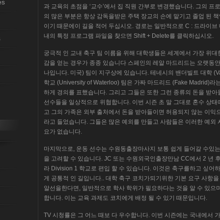
es
과 교육의 초점을 ‘교수’에서 집 직원 간부로 변경했습니다. 그의 
의 많은 부분은 항상 감독을받은 주택 장교의 손에 맡기고 졸업 된 책
이기 때문에이 길을 적어 두십시오. 경로는 일반적으로 C : 드라이브 내의 
내의 특정 프로그램 파일을 찾으면 Shift + Delete를 클릭하십시오.
s
궁극적 인 교내 축구 팀 이름을 위해 대학생들은 세계에서 가장 위대한
감을 얻는 경우가 종종 있습니다 스페인의 레알 마드리드는 오랫동안
나입니다. 미국) 팀이 지구상에 있습니다. 테네시의 밴더빌트 대학 (Vander
학교 (University of Waterloo) 팀은 가짜 마드리드 (Fake M
하게 경의를 표했습니다. 그리고 그들은 또한 그런 종류의 돈을 받
선수들을 일상적으로 위협합니다. 이번 시즌 초 말 그대로 혼수 상태
고 그의 가족은 외부 출처에서 돈을 받아들이면 허용되지 않는 이익
라고 들었습니다. 그들은 많은 예외를 만들고 사람들은 이러한 예외 
요가 없습니다.
마지막으로, 운동 선수는 수원동출장마사지 보통 쉽게 들어갈 수있는
을 고려할 수 있습니다. JC 또는 수원외국인출장만남 CC에서 2 년 
라 Division 1 학교로 편입 할 수 있습니다. 이것은 축구를하고
게 공통적 인 길입니다.. 대학 축구 코치가되기위한 기본 요구 사항을
알선을한다면, 일반적으로 학사 학위가 필요하다는 것을 알 수 있으
합니다. 이는 교육 과제도 코치에게 배정 될 수 있기 때문입니다.
TV 시청률은 그 어느 때보 다 우수합니다. 이번 시즌에는 국내에서 