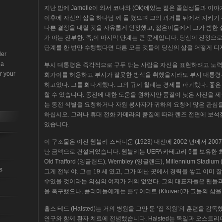
지난 밤에 Jamelle이 와서 코나와 (Ok)에있는 젊은 졸업생들과 
이후에 자신의 삶을 하나님 께 돌 렸으며 그의 과거를 뒤에서 지키기
나쁜 결정을 내릴 것을 자유롭게 인정했고, 젊은이들에게 그가 범한 
가 아는 진부한. 즉,이 마지막 단계는 큰 문제입니다. 당신이 진정으
단계를 한 번만 수행했다면 다른 모든 것들이 당신의 삶을 어떻게 디자
der
 a
부시 대통령은 즉각적으로 구두 닦는 사람을 자신을 표현하려고 노력
r your
회가이를 허용하고 부시가 잘못한 방식을 취했을지라도 부시 대통령
히고있다. 그를 화나게했다. 그의 규제 철폐는 경제를 파괴했다. 좋
할 수 있습니다. 동전에 대한 도움을 원하지만 품질이 낮은 사진을 
는 동전 식별을 요청하거나 자원 봉사자가 귀하의 요청에 많은 관심을 
하십시오. 그러나 휴대 전화 카메라의 품질에 따라 렌즈 전면에 보석
있습니다.
이 구조물은 이전 웸블리 스타디움 (1923) 대신에 2002 년에서 2007
난 금액으로 건설되었습니다. 웸블리는 UEFA 카테고리 5를 보유한
Old Trafford (잉글랜드), Wembley (잉글랜드), Millennium S
s
그게 전부 야. 그는 19 세 였고, 그가 떠난 곳에서 경력을 쌓고 이미
수있을 것이라는 의심의 여지가 거의 없었다. 그의 대표자들은 팬들
을 촉구했으나, 퓰리머들에게는 클루이더트 (Kluivert)가 그들의 삶
홀스 테드 (Halsted)는 거의 병원을 그만 둔 ‘집 직원’의 훈련을 
연구와 함께 환자 치료에 전념했습니다. Halsted는 독일과 오스트