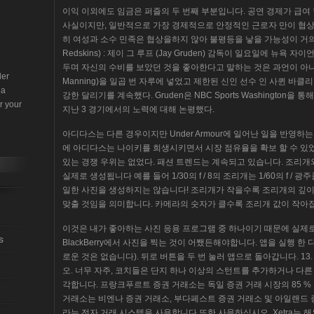
이익 이외에도 임금은 퍼즐의 두 번째 부분입니다. 공연 경제가 급
사실이지만, 일반적으로 가장 경제적으로 안정적인 근로자 만이 협상 
히 여성과 소수 민족은 협상을하지 않아 불평등을 낳을 가능성이 거의 없다
Redskins) : 제이 그 루프 (Jay Gruden) 감독이 일요일에 뉴욕 자이언츠
두며 자신의 수비를 보았던 것을 좋아한다고 말하는 것은 과언이 아니다.
der
Manning)을 일곱 번 자루에 넣었고 제한된 신인 선수 인 사퀸 바클리 (S
 a
강한 달리기를 계속했다. Gruden은 NBC Sports Washington
r your
지난 3 경기에서의 노력에 대해 논평했다.
아디다스는 다른 경우이지만 Under Armour에 일어난 일을 반영하
에 아디다스는 나이키를 희생시키면서 시장 점유율을 확보 할 수 있
있는 경쟁 우위는 없었다. 패션 트렌드는 계속되고 있습니다. 조리
실제로 생성됩니다 예를 들어 1/30의 f / 8의 조리개는 1/60의 f /
일한 사진을 생성하지는 않습니다! 조리개가 작을수록 조리개의 깊이
맞출 것임을 의미합니다. 카메라의 숫자가 클수록 조리개 값이 작아집
이것은 내가 좋아하는 사진 응용 프로그램 중 하나이기 때문에 실제로
s
BlackBerry에서 사진을 찍는 것이 어쨌든해야합니다. 앱을 실행 한
로운 것은 없습니다). 뒤로 버튼을 두 번 눌러 앱으로 돌아갑니다. 1
오. 너무 자주, 코치들은 단지 하나 이상의 스턴트를 추가하거나 다른
각합니다. 프랑크푸르트 증권 거래소는 독일 증권 거래 시장의 85 % 이
거래소는 비엔나 증권 거래소, 부다페스트 증권 거래소 및 아일랜드 증
라는 전자 거래 시스템을 사용합니다 또한 사용하십시오. Xetra는