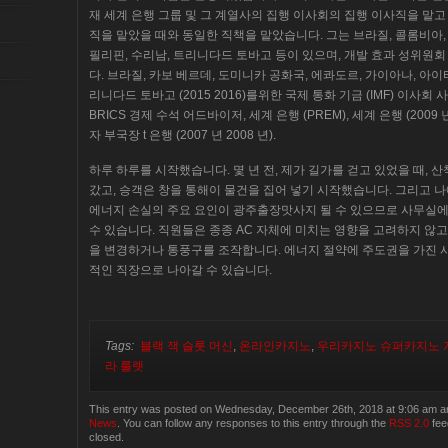
재 세계 은행 그룹 및 그 계열사의 집행 이사회의 집행 이사직을 맡고 
직을 맡았을 때와 동일한 직책을 맡았습니다. 그는 브라질, 콜롬비아, 
필리핀, 수리남, 트리니다드 토바고 등이 있으며, 개발 효과 성위원
다. 브라질, 카보 베르데, 도미니카 공화국, 에콰도르, 가이아나, 아이티
리니다드 토바고 (2015 2016)를위한 국제 통화 기금 (IMF) 이사회 사무
BRICS 경제 수석 어드바이저, 세계 은행 (PREM), 세계 은행 (2009
자 부국장 t 은행 (2007 년 2008 년).
하루 하루를 시작했습니다. 몇 년 전, 제가 길가를 걷고 있었을 때, 
갔고, 승객은 창을 통해이 물건을 집어 넣기 시작했습니다. 그리고 
에너지 손실의 주요 요인이 광주출장맛사지 될 수 있으므로 사무실
수 있습니다. 직원들은 종종 AC 자체에 미치는 영향을 고려하지 않고
을 변경하거나 통풍구를 조작합니다. 에너지 절약에 주도권을 가진 
적인 직장으로 나아갈 수 있습니다.
Tags:
블랙 잭 슬롯 머신
,
온라인카지노
,
우리카지노 슈퍼카지노
라 룰렛
This entry was posted on Wednesday, December 26th, 2018 at 9:06 am and
News
. You can follow any responses to this entry through the
RSS 2.0
fee
closed.