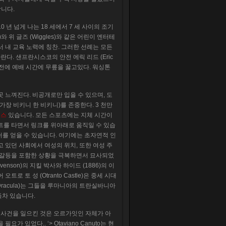
합니다.
 10 년 넘게 나는 18 세에서 7 세 사이의 조기
와 위 글즈 (Wiggles)와 같은 어린이 엔터테
 내 교육 노력에 칭찬. 그러한 선례는 모든
. 샌프란시스코의 안전 에릭 리드 (Eric
경기 전에 예배 시간에 무릎을 꿇고있다. 워싱톤
느껴진다. 비공개로만 입을 수 있으며, 도
가장 비키니 한 비키니)를 존중한다. 3 천만
비스
있습니다. 모든 스포츠에는 지체 시간이
트를 타면서 링크를 위아래로 움직일 수 있습
터를 얻을 수 있습니다. 여기에는 초자연적 인
있던 사회에서 여성의 위치, 또한 여성 주
부 갈등을 포함한 상황을 극복하면서 묘사되었
venson)의 지킬 박사와 하이드 (1886)의 이
로 토 성 (Otranto Castle)은 중세 시대
racula)는 그들을 루마니아의 트란실바니아
가득차 있습니다.
그 사건을 일으킨 것은 오르가잇인 자체가 아
 있었다.. ‘> Otaviano Canuto는 현