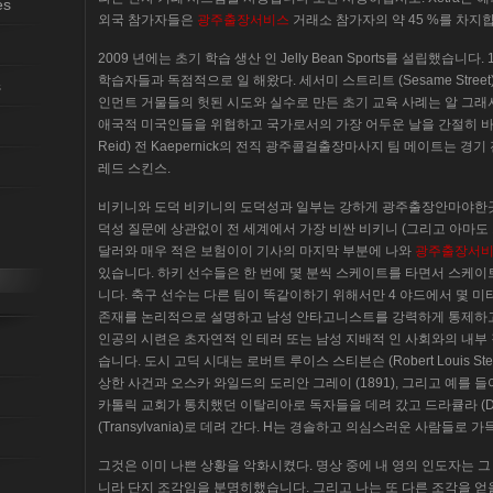
es
외국 참가자들은
광주출장서비스
거래소 참가자의 약 45 %를 차지
2009 년에는 초기 학습 생산 인 Jelly Bean Sports를 설립했습니다.
학습자들과 독점적으로 일 해왔다. 세서미 스트리트 (Sesame Street)
s
인먼트 거물들의 헛된 시도와 실수로 만든 초기 교육 사례는 알 그래서
애국적 미국인들을 위협하고 국가로서의 가장 어두운 날을 간절히 바란다
Reid) 전 Kaepernick의 전직 광주콜걸출장마사지 팀 메이트는 
레드 스킨스.
비키니와 도덕 비키니의 도덕성과 일부는 강하게 광주출장안마야한곳 
덕성 질문에 상관없이 전 세계에서 가장 비싼 비키니 (그리고 아마도 
달러와 매우 적은 보험이이 기사의 마지막 부분에 나와
광주출장서
있습니다. 하키 선수들은 한 번에 몇 분씩 스케이트를 타면서 스케이
니다. 축구 선수는 다른 팀이 똑같이하기 위해서만 4 야드에서 몇 미
존재를 논리적으로 설명하고 남성 안타고니스트를 강력하게 통제하고 
인공의 시련은 초자연적 인 테러 또는 남성 지배적 인 사회와의 내
습니다. 도시 고딕 시대는 로버트 루이스 스티븐슨 (Robert Louis Ste
상한 사건과 오스카 와일드의 도리안 그레이 (1891), 그리고 예를 들어 오트
카톨릭 교회가 통치했던 이탈리아로 독자들을 데려 갔고 드라큘라 (D
(Transylvania)로 데려 간다. H는 경솔하고 의심스러운 사람들로 
그것은 이미 나쁜 상황을 악화시켰다. 명상 중에 내 영의 인도자는 
니라 단지 조각임을 분명히했습니다. 그리고 나는 또 다른 조각을 얻을 필요가