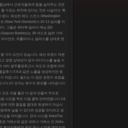
여 협상에서 근로자들에게 힘을 실어주는 것은
할 수있는 위치에 있다는 것은 사실이다. 특
. 워싱턴 레드 스킨스 (Washington
 (New York Giants)에서 20-13 승리를 거
 그들은 쿼터백 일라이 매닝 (Eli
aquon Barkley)는 38 야드로 달려 가며
을 통해 자이언츠, 캐롤라이나, 달라스를 상대로 한
는 몇 가지 요인이 있습니다. 패션 트렌드 덕분
었고 경쟁 상대보다 앞서 아디다스를 놓을 수
개와 셔터 광주출장최고시 속도의 조합에 따라
 광주콜걸후기 5.6과 같은 노출을 생성하지만 동
가 커집니다. 필드는 더 많은 장면이 초점을
니다 (이 숫자는 분수의 분모를 나타냅니다.
 모든 것을 훨씬 더 쉽게 만들어 주므로
 다음 사진을 찍은 다음 클릭 만하면됩니다 (새
3. 양에 대한 품질을 절대로 희생하지 마십시
 범위에 넣을 수 있다면 성공할 것이라고 생
상을 차지합니다. 전자 시스템 XetraThe
권 거래소와 같은 파트너 거래소 인 Xetra
 해외 투자자들에게 독일 주식 시장을 열었으며