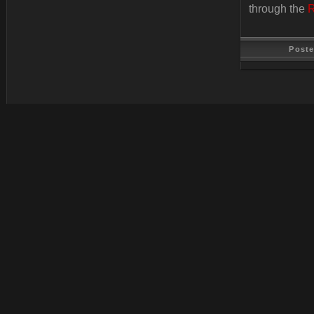
through the
R
Post
Last Update