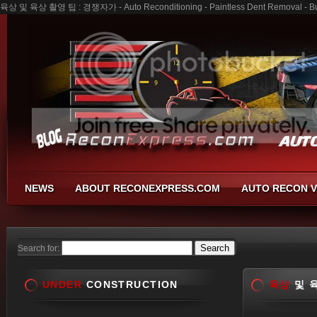
육상 및 육상 촬영 팁 : 경쟁자가 - Auto Reconditioning - Paintless Dent Removal - Bu
NEWS
ABOUT RECONEXPRESS.COM
AUTO RECON V
Search for:
UNDER
CONSTRUCTION
육상
및 육