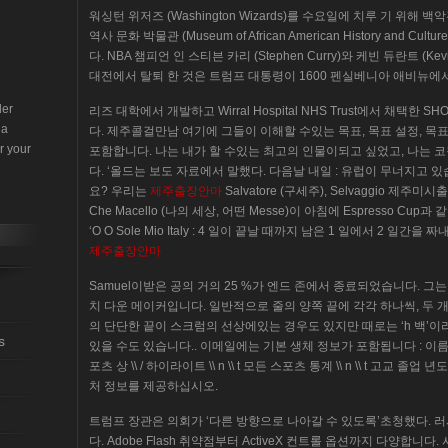
워싱턴 위저즈 (Washington Wizards)를 수요일에 치루 기 위
역사 문화 박물관 (Museum of African American History and 
다. NBA 챔피언 인 스티븐 카리 (Stephen Curry)와 케빈 듀란트 (Kev
대전에서 탈퇴 한 것은 트럼프 대통령이 1600 펜실베니아 애비뉴에서
der
리즈 대학에서 개발하고 Wirral Hospital NHS Trust에서 채택한
 a
다. 제주콜걸만남 여기에 그들이 이해할 수있는 목표, 목표 설정, 목표 
r your
포함합니다. 나는 내가 할 수있는 최고의 인물이되고 싶었고, 나는 
다. ‘올드는 보도 자료에서 말했다. 다음날 내일 : 유럽이 무너지고 있
요? 우리는
제주출장안마
Salvatore (구세주), Selvaggio 제주
Che Macello (나의 세상, 어떤 Messe)이 아침에 Espresso Cup과 같
‘O O Sole Mio Italy : 4 일이 끝날 때까지 남은 1 일에서 2 
제주출장안마
Samuel이받은 공의 거의 25 %가 엔드 존에서 종료되었습니다. 
치 다운 메이커입니다. 일반적으로 줄의 양쪽 끝에 각각 하나씩, 두 
의 단단한 끝이 스크럼의 선상에있는 경우도 있지만 때로는 ‘h 백’
s
있을 수도 있습니다.. 이메일에는 기본 생체 정보가 포함됩니다 : 이름 \\ n \\ t
포츠 상 \\ / 하이라이트 \\ n \\ t 모든 스포츠 통계 \\ n \\ t 고교 졸업 년
처 정보를 제공하십시오.
트럼프 장관은 의회가 ‘다른 방향으로 나아갈 수 있도록’초청했다.
다. Adobe Flash 취약점부터 ActiveX 컨트롤 옵션까지 다양합