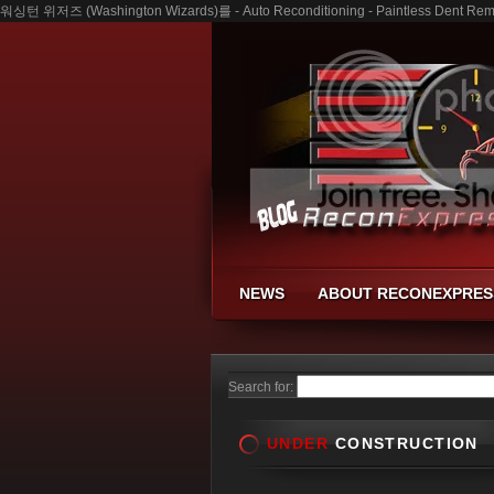
워싱턴 위저즈 (Washington Wizards)를 - Auto Reconditioning - Paintless Dent Remo
NEWS
ABOUT RECONEXPRES
Search for:
UNDER
CONSTRUCTION