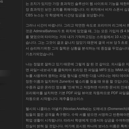
es
는 조치가 있지만 가장 효과적인 솔루션이 웹 사이트의 기능을 제한
장 효과적인 보안 조치를 취해야합니다. 이 위치에서 비자 스폰서 십을
CBS 뉴스는 각 학생에게 시간당 임금을 보상합니다.
s
그러나 시간이 바뀝니다. 그리고 막연한 속도로 프리미어 리그에서 최
것은 AdmiralBahroo가 트 위치에 있었을 때, 그는 모든 가입자 ($ 
를 맺었으며 타이머는 거의 내가 기억하고있는 스트림에서 10 시간 
습니다. 그는 그것이 결코 끝나지 않았기 때문에 결국 서브 당 5 초
서 승리하기위한 그의 철학은 상황을 분석하는 데 중점을 두었습니다
기초가되었습니다.
나는 정말로 잘하고 있기 때문에 그렇게 잘 된 것 같아요. 의사들은
면 파일> 내보내기를 클릭하여 트리밍 한 파일을 MP3 또는 WMA 파
뉴를 사용하여 원하는 파일 형식을 선택한 다음 나타나는 메타 데이터
정한 이름과 일치하며 Zune에서 벨소리를 찾을 때 유용 할 것입니다.
수증과 같은 온라인 정보를 ‘인쇄’하고 저장하면 이러한 문서의 인쇄
프리웨어를 설치하면 기본 PDF 파일 뷰어로 작동하므로 PDF 파일을 
자동으로 시작됩니다. 제주출장소이스
첼시의 니콜라스 아넬카 (Nicolas Anelka)는 도메네크 (Domene
팀들의 짧은 공격을 촉구했다. 수락 서를 받으면 서명하고 반환해야
학업 생활이 시작됩니다. 따라서 학생에게 인증서와 상금을 수여하
진실이 밝혀 질 것입니다. 여기에 표시된 하나의 보너스 이름은 특히