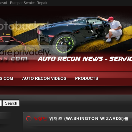
val - Bumper Scratch Repair
S.COM
AUTO RECON VIDEOS
PRODUCTS
워싱턴
위저즈 (WASHINGTON WIZARDS)를