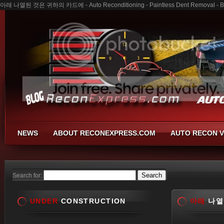
아래 나열된 것은 귀하의 카드에 - Auto Reconditioning - Paintless Dent Removal - Bu
NEWS
ABOUT RECONEXPRESS.COM
AUTO RECON V
Search for:
UNDER
CONSTRUCTION
아래
나열