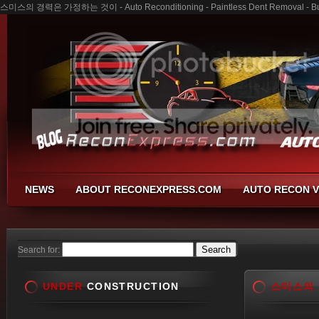
스미스의 경력은 가정하는 것이 - Auto Reconditioning - Paintless Dent Removal - Bum
NEWS
ABOUT RECONEXPRESS.COM
AUTO RECON V
Search for:
UNDER
CONSTRUCTION
스미스의