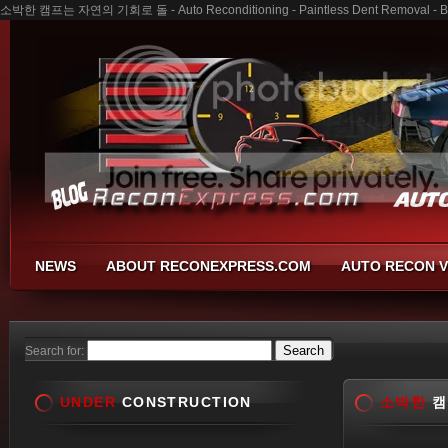
소박한 캠프는 자연의 기회로 돌 - Auto Reconditioning - Paintless Dent Removal - Bu
NEWS
ABOUT RECONEXPRESS.COM
AUTO RECON V
Search for:
UNDER
CONSTRUCTION
소박한
캠