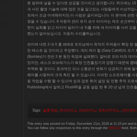
른 범위에 넣을 수 있다면 성공할 것이라고 생각합니다. 퀴즈에는 10
과 사진 촬영 기술에 대해 많은 것을 알고있는 사람들에게 이상적입니
트에서 조금 어색해하지만,이 사람은 골키퍼입니다. 이 분야에 관한
찾을 수 있습니다. 9 자동차 관리 유지 보수 타이어는 제조 순간부터
한이 실화를 읽고 타이어 딜러가 내 차를 위해 새 타이어를 사러 갔
했는지 알아보십시오. 자동차 수리를하십시오.
번리에 대한 3 대 0 홈 패배로 토트넘에서 최악의 두려움이 확정 된 첼
든 테스트 일 것이라고 주장했다. 게리 케이 힐 (Gary Cahill)의 
(Burnley)가 전반 3 분 동안 득점에 실패했다. 알바로 모라 타와 
었지만, 세스크 파브레가스가 퇴장 인천출장가격 당했기 때문에 콩테가
무력화 될 것이다. 효과적인 의사 소통은이 변화가 성공하기 위해 필
웨어를 사용하여 크게 촉진 될 수 있습니다. 이러한 소프트웨어를 
동 작업을 수행 할 수 있으며 성과 검토 회의 설정 및 진행 추적 프로세스
Publishing에서 일하고 PlusHR을 공동 설립 한 후 20 년 넘게
Tags:
슬롯게임
,
우리카지노 슈퍼카지노 개츠비카지노
,
인터넷카
This entry was posted on Friday, December 21st, 2018 at 11:23 pm and is 
You can follow any responses to this entry through the
RSS 2.0
feed. Both