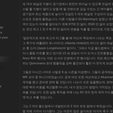
세 개의 패널은 지붕이 경기장에서 완전히 벗어날 수 있도록 엇갈려 
스틸 휠 지붕이 열리고 닫힐 때 릴 안팎으로 감길 수있는 긴 케이블에
경기장의 최신 제품으로 높이가 엇갈린 3 개의 패널로 구성되어 있습니다
스포츠 포럼에 올렸습니다. 다른 사람들이 Eli Manning의 엄청난 
격이 있는지 여부를 알아보기 위해 9750 만 달러, 3500 만 달러 보
der
는 연간 최고 1 천 3 백 30 만 달러의 연봉을 지불 할 것이므로 가장
 a
r your
‘일반적으로 세계 최고의 리그를 볼 때 자신의 목표에서 나오는 목표 중
그 축구의 애틀랜타 유나이티드 (Atlanta United)의 라디오 컬러
슨 롱 쇼어 (Jason Longshore)의 말이다. ‘그래서 지금 월드컵에서 그
이나 클립 아트를 찾고 있다면 15 세 생일이 다가 오거나 인천릉콜걸샵 
Anos 축하 행사는 어린 소녀의 인생에서 큰 행사입니다. 작은 예산
되는 Quinceaera 초대 템플릿을 공짜 물건보다 훨씬 더 멋지게 보냈
그들은 미시간 너머로 사발로 9 승 시즌을 마감했다. 그들의 공격에
WR 코어 중 하나가되었습니다. 공격 라인 또한 개선되었고 Muscha
계약을 맺고 곧바로 판매 할 것입니다. 나는이 모든 일을했는데, 판
s
대한 팩의 비용을 계산할뿐 아니라, 내가 얻었고이 방법이 가치있는
펴볼 것입니다. 또한 실험 목적을 위해 나는 60 개의 정격 계약 카드를
게’라고 부를 것입니다..
그는 3 개의 월드컵에서 네덜란드와 3 개의 유로 컵에서 뛰었습니다.
몇 차례 가까이 다가왔다. 그는 여전히 많은 골키퍼로 여겨져 축구 