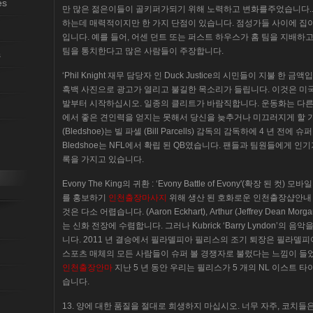
es
만 많은 젊은이들이 골키퍼가되기 위해 노력하고 변화를주었습니다..
하는데 매력적이지만 한 가지 단점이 있습니다. 점성가들 사이에 집
입니다. 예를 들어, 어센 던트 또는 퍼스트 하우스가 홈 팀을 지배하고
팀을 통치한다고 많은 사람들이 주장합니다.
s
‘Phil Knight 재무 담당자 인 Duck Justice의 시민들이 지불 한 금액입니
흑백 사진으로 광고가 열리고 불길한 목소리가 들립니다. 이것은 미국
발부터 시작하십시오. 일종의 클리트가 바람직합니다. 운동화는 다른
에서 좋은 견인력을 얻지는 못해서 당신을 늦추거나 미끄러지게 할 가
(Bledshoe)는 빌 파셀 (Bill Parcells) 감독의 감독하에 4 년 전에 
Bledshoe는 NFL에서 확립 된 QB였습니다. 팬들과 팀원들에게 인
록을 가지고 있습니다.
Evony The King의 귀환 : ‘Evony Battle of Evony'(확장 된
를 홍보하기
인천출장마사지
위해 생산 된 호화로운 인천출장샵안내
것은 다소 어렵습니다. (Aaron Eckhart), Arthur (Jeffrey Dean Morga
는 신화 전장에 수렴합니다. 그러나 Kubrick ‘Barry Lyndon’
니다. 2011 년 결승에서 필라델피아 필리스의 조기 퇴장은 필라델피아
스포츠 매체의 모든 사람들이 슈퍼 볼 경쟁자로 불렀다는 느낌이 들었
인천출장안마
지난 5 년 동안 우리는 필리스가 5 개의 NL 이스트
습니다.
13. 양에 대한 품질을 절대로 희생하지 마십시오. 너무 자주, 코치