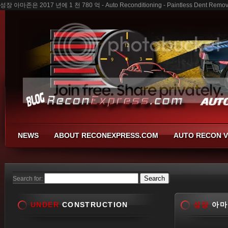
성장 아마존은 2017 년에 1 천 780 억 - Auto Reconditioning - Paintless Dent Removal
NEWS
ABOUT RECONEXPRESS.COM
AUTO RECON V
Search for:
UNDER
CONSTRUCTION
성장
아마존