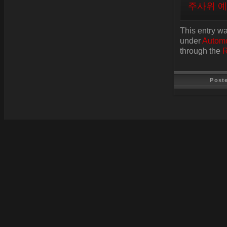
주사위 
This entry w
under
Automo
through the
R
Post
Last Update