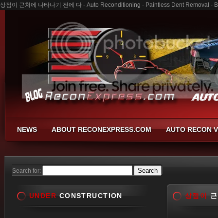
상점이 근처에 나타나기 전에 다 - Auto Reconditioning - Paintless Dent Removal - Bu
NEWS
ABOUT RECONEXPRESS.COM
AUTO RECON V
Search for:
UNDER
CONSTRUCTION
상점이
근