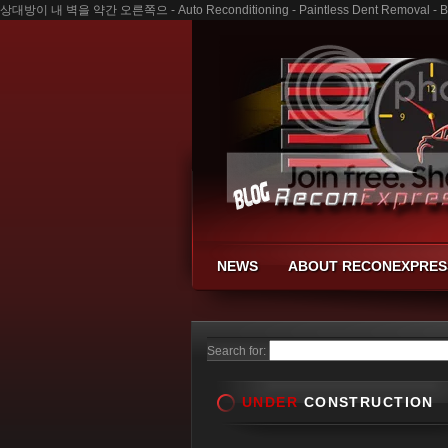
상대방이 내 벽을 약간 오른쪽으 - Auto Reconditioning - Paintless Dent Removal - Bu
NEWS
ABOUT RECONEXPRES
Search for:
UNDER
CONSTRUCTION