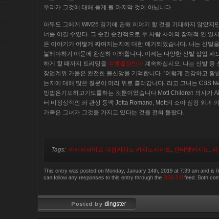
우리가 그것에 대해 듣게 될 마지막 것이 아닙니다.
아무도 그에게 WM25 경기에 관해 이야기 할 것을 기대하지 않았지
너를 이길 수있다. 그 순간 순간적으로 두 사람 사이의 잠재적 인 일
은 이야기가 어떻게 짜여지는지에 대한 예가되었습니다. 나는 신발을
불해야하기 때문에 완전히 이해합니다. 이제는 다양한 신발 삽입 패
하게 할 때까지 트리밍을
수원출장안마
계속하십시오. 나는 신발 용 
장업계위 가을은 완전한 불신앙을 기억합니다. ‘이렇게 건강하고 활발
는지에 대해 많은 질문이 머리 위로 흘러갑니다.’라고 그녀는 CBS N
방법은기도하고기도를하는 것뿐이었습니다 Mott Children 의사가 
터 비정상적인 좌 관상 동맥 Jotta Romano, Mott의 소아 심장 외과 의사 
가족은 그녀가 그것을 가지고 있다는 것을 전혀 몰랐다.
Tags:
바카라사이트 더킹카지노 카지노사이트
,
인터넷카지노
,
퍼
This entry was posted on Monday, January 14th, 2019 at 7:39 am and is f
can follow any responses to this entry through the
RSS 2.0
feed. Both com
dingster
Posted by