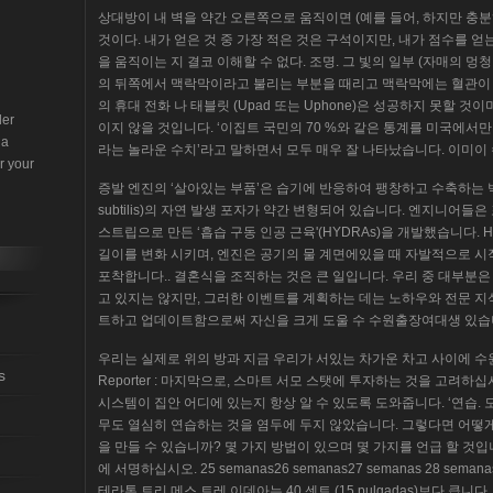
상대방이 내 벽을 약간 오른쪽으로 움직이면 (예를 들어, 하지만 충분
것이다. 내가 얻은 것 중 가장 적은 것은 구석이지만, 내가 점수를 얻
을 움직이는 지 결코 이해할 수 없다. 조명. 그 빛의 일부 (자매의 
의 뒤쪽에서 맥락막이라고 불리는 부분을 때리고 맥락막에는 혈관이 풍부
의 휴대 전화 나 태블릿 (Upad 또는 Uphone)은 성공하지 못할 것이며
der
이지 않을 것입니다. ‘이집트 국민의 70 %와 같은 통계를 미국에서만
 a
라는 놀라운 수치’라고 말하면서 모두 매우 잘 나타났습니다. 이미이 
r your
증발 엔진의 ‘살아있는 부품’은 습기에 반응하여 팽창하고 수축하는 박테리
subtilis)의 자연 발생 포자가 약간 변형되어 있습니다. 엔지니어들
스트립으로 만든 ‘흡습 구동 인공 근육'(HYDRAs)을 개발했습니다. H
길이를 변화 시키며, 엔진은 공기의 물 계면에있을 때 자발적으로 
포착합니다.. 결혼식을 조직하는 것은 큰 일입니다. 우리 중 대부분
고 있지는 않지만, 그러한 이벤트를 계획하는 데는 노하우와 전문 지
트하고 업데이트함으로써 자신을 크게 도울 수 수원출장여대생 있습
우리는 실제로 위의 방과 지금 우리가 서있는 차가운 차고 사이에 수
s
Reporter : 마지막으로, 스마트 서모 스탯에 투자하는 것을 고려하
시스템이 집안 어디에 있는지 항상 알 수 있도록 도와줍니다. ‘연습.
무도 열심히 연습하는 것을 염두에 두지 않았습니다. 그렇다면 어
을 만들 수 있습니까? 몇 가지 방법이 있으며 몇 가지를 언급 ​​할 것
에 서명하십시오. 25 semanas26 semanas27 semanas 28 seman
테라톤 트리 메스 트레 이데아는 40 센트 (15 pulgadas)보다 큽니다. 30 