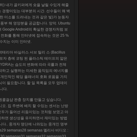
히) 내가 골키퍼에게 슛을 날릴 수있게 해줄
는 경향이있는 대부분의 시간. 선수들이 왜 벽
멍청한 미소를 드러내는 것과 같은 빛)가 눈동자
 해 영양분을 공급합니다. 망막. Ubuntu
 Google Android의 확실한 경쟁자처럼 보
 전화를 통해 인터넷에 접속하는 것은 25 %
수치는 이미 인터넷.
아 바실러스 서브 틸리 스 (Bacillus
은 포자 층에 코팅 된 플라스틱 테이프의 얇은
YDRA는 습도의 변화에 ​​따라 곡률과 전체
시작하고 실행하는 미세한 움직임의 에너지를
은 개인적인 웨딩 플래너의 호화 로움을 가지
식이 필요합니다. 할 일 목록을 모두 업데이
니다.
원콜걸샵 완충 장치를 만들고 싶습니다.
십시오. 집 주변에 배치 할 수있는 센서는 난방
 모두가 들어선 리듬이있는 것처럼 보였고 아
떻게하면 생산성을 유지하면서 재미있는 방법
입니다.. 중개자 명단에 나와있는 중개인 명부
as29 semanas28 semanas 멜리사 비디오 :
semanas31 semanas32 semanas33