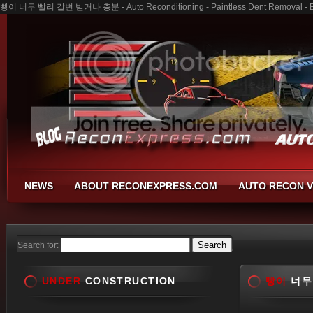
빵이 너무 빨리 갈변 받거나 충분 - Auto Reconditioning - Paintless Dent Removal - B
NEWS
ABOUT RECONEXPRESS.COM
AUTO RECON V
Search for:
UNDER
CONSTRUCTION
빵이
너무