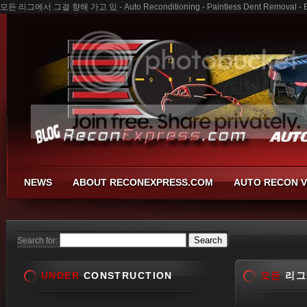
모든 리그에서 그걸 향해 가고 있 - Auto Reconditioning - Paintless Dent Removal - B
NEWS
ABOUT RECONEXPRESS.COM
AUTO RECON V
Search for:
UNDER
CONSTRUCTION
모든
리그