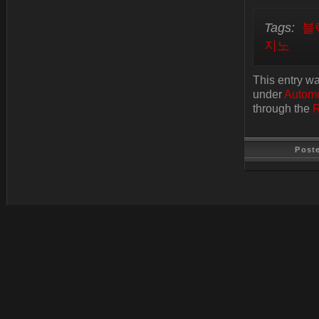
Tags:
블
지노
This entry w
under
Automo
through the
R
Post
Last Update