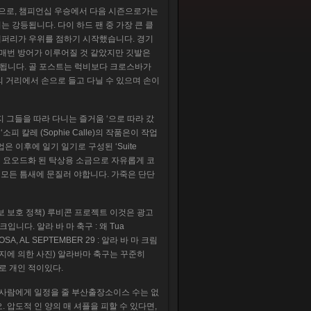
진 클럽으로, 챔피언십 우승에서 다음 시즌으로가는
는 강등됩니다. 다이 하드 팬 중 가장 큰 클
레퍼리가 우위를 점하기 시작했습니다. 경기
 매번 방어가 이루어질 것 같았지만 깃발은
 경기됩니다. 골 포스트는 럭비보다 크로스바가
의 거리에서 손으로 들고 다닐 수 있으며 손이
단지 그들을 따라 다니는 즐거움 ‘으로 따라 갔
칼레 (Sophie Calle)의 작품은이 작업
 이후에 일기 일기로 구성된 ‘Suite
 비 요오드화 된 탁상용 소금으로 자유롭게 코
모든 틈새에 문질러 야합니다. 가죽은 단단
정보 보호 정책) 루비콘 프로젝트 이것은 광고
크입니다. 알라 바 마 축구 : 왜 Tua
A, AL SEPTEMBER 29 : 알라 바 마 크림
게티 이미지에 의한 사진) 알라바마 축구는 꾸준히
배로 개인 적이있다.
든 사람에게 일정을 줄 부산출장소이스 수는 없
 압도적 인 양의 매 셔플을 피할 수 있다면,