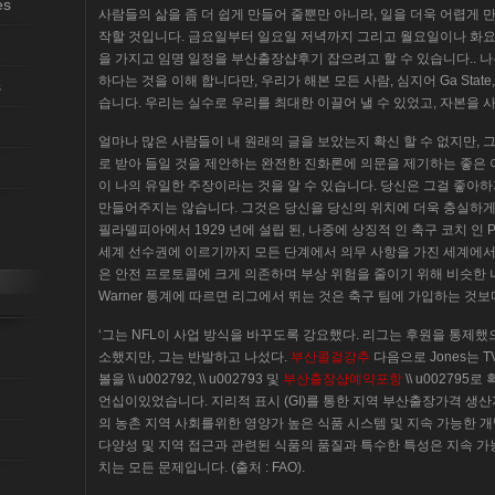
es
사람들의 삶을 좀 더 쉽게 만들어 줄뿐만 아니라, 일을 더욱 어렵게 
작할 것입니다. 금요일부터 일요일 저녁까지 그리고 월요일이나 화요
을 가지고 임명 일정을 부산출장샵후기 잡으려고 할 수 있습니다.. 나
하다는 것을 이해 합니다만, 우리가 해본 모든 사람, 심지어 Ga State
s
습니다. 우리는 실수로 우리를 최대한 이끌어 낼 수 있었고, 자본을
얼마나 많은 사람들이 내 원래의 글을 보았는지 확신 할 수 없지만, 
로 받아 들일 것을 제안하는 완전한 진화론에 의문을 제기하는 좋은
이 나의 유일한 주장이라는 것을 알 수 있습니다. 당신은 그걸 좋아
만들어주지는 않습니다. 그것은 당신을 당신의 위치에 더욱 충실하게 만듭
필라델피아에서 1929 년에 설립 된, 나중에 상징적 인 축구 코치 인 P
세계 선수권에 이르기까지 모든 단계에서 의무 사항을 가진 세계에서 
은 안전 프로토콜에 크게 의존하며 부상 위험을 줄이기 위해 비슷한 
Warner 통계에 따르면 리그에서 뛰는 것은 축구 팀에 가입하는 것
‘그는 NFL이 사업 방식을 바꾸도록 강요했다. 리그는 후원을 통제했으나
소했지만, 그는 반발하고 나섰다.
부산콜걸강추
다음으로 Jones는 
볼을 \\ u002792, \\ u002793 및
부산출장샵예약포항
\\ u002795
언십이있었습니다. 지리적 표시 (GI)를 통한 지역 부산출장가격 생산자
의 농촌 지역 사회를위한 영양가 높은 식품 시스템 및 지속 가능한 개
다양성 및 지역 접근과 관련된 식품의 품질과 특수한 특성은 지속 가
치는 모든 문제입니다. (출처 : FAO).