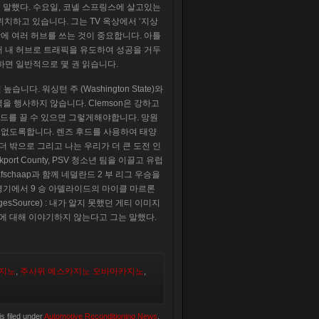
 말했다. 수요일, 코넬 스프링스에 살고있는
쪽에 위치하고 있습니다. 그는 TV 옥상에서 ‘지상
장에 여러 허브를 쓰는 것이 중요합니다. 아틀
서 내 허브로 트래픽을 유도하여 성공을 거두
하면 일반적으로 몇 권 읽습니다.
다. 워싱턴 주 (Washington State)와
향력을 행사하지 않습니다. Clemson은 강하고
드를 끌 수 있으면 그렇게해야합니다. 망원
 없도록합니다. 렌즈 후드를 사용하여 태양
더 밖으로 그리고 나는 우리가 더 큰 도전 인
port County, PSV 청소년 팀을 이끌고 유럽
schaap과 함께 네덜란드 2 부 리그 우승을
 경기에서 9 승 아델라이드의 마이클 마르론
ImagesSource) : 내가 알지 못했던 게티 이미지
것에 대해 이야기하지 않는다고 그는 말했다.
지노
,
주사위 예스카지노 오바마카지노
,
s filed under
Automotive Reconditioning News
.