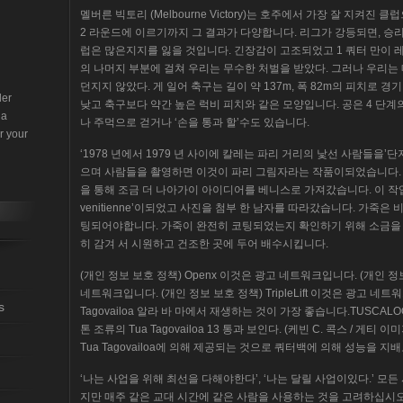
멜버른 빅토리 (Melbourne Victory)는 호주에서 가장 잘 지켜
2 라운드에 이르기까지 그 결과가 다양합니다. 리그가 강등되면, 승리
럽은 많은지지를 잃을 것입니다. 긴장감이 고조되었고 1 쿼터 만이 
의 나머지 부분에 걸쳐 우리는 무수한 처벌을 받았다. 그러나 우리는
던지지 않았다. 게 일어 축구는 길이 약 137m, 폭 82m의 피치로
der
낮고 축구보다 약간 높은 럭비 피치와 같은 모양입니다. 공은 4 단계
 a
나 주먹으로 걷거나 ‘손을 통과 할’수도 있습니다.
r your
‘1978 년에서 1979 년 사이에 칼레는 파리 거리의 낯선 사람들을’
으며 사람들을 촬영하면 이것이 파리 그림자라는 작품이되었습니다. ‘소피 
을 통해 조금 더 나아가이 아이디어를 베니스로 가져갔습니다. 이 작업은
venitienne’이되었고 사진을 첨부 한 남자를 따라갔습니다. 가죽은
팅되어야합니다. 가죽이 완전히 코팅되었는지 확인하기 위해 소금을 
히 감겨 서 시원하고 건조한 곳에 두어 배수시킵니다.
(개인 정보 보호 정책) Openx 이것은 광고 네트워크입니다. (개인 
네트워크입니다. (개인 정보 보호 정책) TripleLift 이것은 광고 네트워
s
Tagovailoa 알라 바 마에서 재생하는 것이 가장 좋습니다.TUSCALOOS
톤 조류의 Tua Tagovailoa 13 통과 보인다. (케빈 C. 콕스 / 
Tua Tagovailoa에 의해 제공되는 것으로 쿼터백에 의해 성능을 지
‘나는 사업을 위해 최선을 다해야한다’, ‘나는 달릴 사업이있다.’ 모
지만 매주 같은 교대 시간에 같은 사람을 사용하는 것을 고려하십시오.