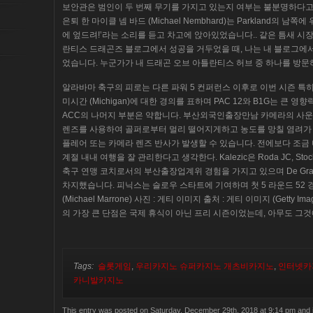
보안관은 범인이 두 번째 무기를 가지고 있는지 여부는 불분명하다고
은퇴 한 마이클 넴 바드 (Michael Nembhard)는 Parkland의 남
에 엎드려!’라는 소리를 듣고 차고에 앉아있었습니다.. 같은 틈새 시
란티스 드래곤즈 블로그에서 성공을 거두었을 때, 나는 내 블로그에
었습니다. 누군가가 내 드래곤 오브 아틀란티스 허브 중 하나를 방문
알라바마 축구의 피로는 다른 파워 5 컨퍼런스 이후로 이번 시즌 특히 높습니
미시간 (Michigan)에 대한 경의를 표하며 PAC 12와 B1G는 큰 영
ACC의 나머지 부분은 약합니다. 부산외국인출장만남 카메라의 사운
렌즈를 사용하여 골퍼로부터 멀리 떨어지게하고 농도를 망칠 염려가
플레어 또는 카메라 렌즈 반사가 발생할 수 있습니다. 전에보다 조금 
계절 내내 여행을 잘 관리한다고 생각한다. Kalezic은 Roda JC, Stock
축구 연맹 코치로서의 부산출장업계위 경험을 가지고 있으며 De Graf
차지했습니다. 피닉스는 슬로우 스타트에 기여하며 첫 5 라운드 52
(Michael Marrone) 사진 : 게티 이미지 출처 : 게티 이미지 (Getty 
의 가장 큰 단점은 국제 휴식이 아닌 프리 시즌이었는데, 아무도 그
Tags:
슬롯게임
,
우리카지노 슈퍼카지노 개츠비카지노
,
인터넷카
카니발카지노
This entry was posted on Saturday, December 29th, 2018 at 9:14 pm and i