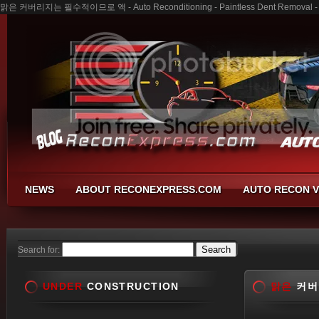
맑은 커버리지는 필수적이므로 액 - Auto Reconditioning - Paintless Dent Removal - B
NEWS
ABOUT RECONEXPRESS.COM
AUTO RECON V
Search for:
UNDER
CONSTRUCTION
맑은
커버