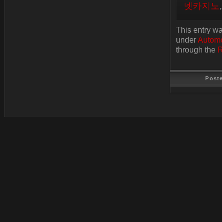
넷카지노
This entry w
under
Automo
through the
R
Post
Last Update