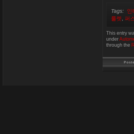
Tags:
인
룰렛
,
퍼
This entry w
under
Automo
through the
R
Post
Last Update