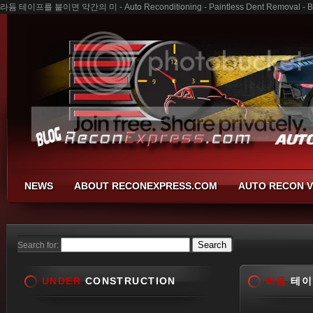
라듐 테이프를 붙이면 약간의 미 - Auto Reconditioning - Paintless Dent Removal - Bu
NEWS
ABOUT RECONEXPRESS.COM
AUTO RECON V
Search for:
UNDER
CONSTRUCTION
라듐
테이