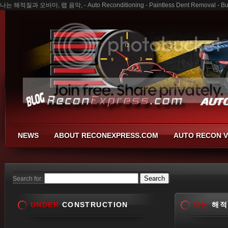
나는 해적질과 오바마, 랩 음악, - Auto Reconditioning - Paintless Dent Removal - Bum
NEWS
ABOUT RECONEXPRESS.COM
AUTO RECON V
Search for:
UNDER
CONSTRUCTION
나는
해적