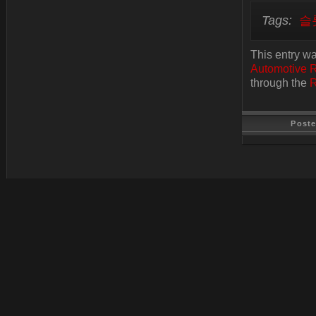
Tags:
슬
This entry w
Automotive 
through the
R
Post
Last Update