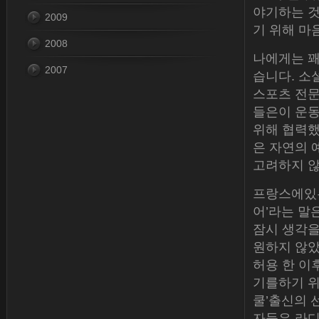
야기하는 것
2009
기 위해 마
2008
나에게는 꽤
2007
습니다. 소설
스포츠 전문
들은이 운동
위해 협력했
은 자연의 
고려하지 않
프랑스에있는
어’라는 말
잠시 생각을
원하지 않았습
허용 한 이
기를하기 위
쿨’출신의 
자들은 라디