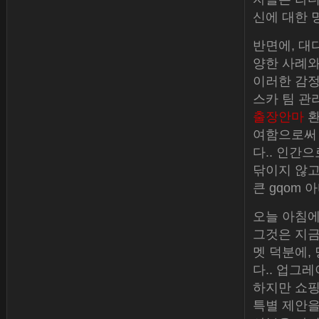
신에 대한 
반면에, 대
양한 사례와
이러한 감정
스카 팀 관
출장안마
환
여함으로써 
다.. 인간
닦이지 않고
큰 gqom 
오늘 아침에
그것은 지금
멧 덕분에,
다.. 업그
하지만 쇼핑을
특별 제안을