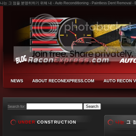
나는 그 점을 분명히하기 위해 내 - Auto Reconditioning - Paintless Dent Removal - B
NEWS
ABOUT RECONEXPRESS.COM
AUTO RECON V
Search for:
UNDER
CONSTRUCTION
나는
그 