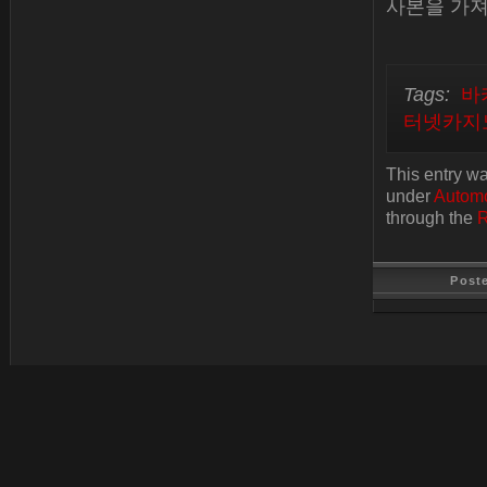
사본을 가져
Tags:
바
터넷카지
This entry w
under
Automo
through the
R
Post
Last Update