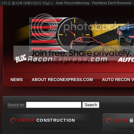
그리고 음식에 대해서만이 아닙니 - Auto Reconditioning - Paintless Dent Removal - B
NEWS
ABOUT RECONEXPRESS.COM
AUTO RECON V
Search for:
UNDER
CONSTRUCTION
그리고
음