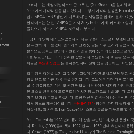
그러나 그는 게임 애널리스트 존 그루 덴 (Jon Gruden)을 앞세워 해고
Joe)’에서 내리막 길을 걷고 있었다. 그 당시 거리의 말씀은 Namath가 프
쉽고 ABC의 ‘MNF’생산이 ‘지루하다’는 사람들을 업계에 말하고있었
한 나마스는 한 번 ‘MNF’측근 기자 Suzy Kolber에게 ‘키스하고
들었으며 ‘제트기 ‘MNF’의 저주라고 부르 자.
der
 a
1 장 비가 많이 내리고있었습니다. 나는 구름이 스스로 비우겠다고 
r your
을 우연히 바라 보았다. 번개가 치고 천둥 같은 박수 소리가 들렸다.
본적으로 정확도 촬영에 기반한 게임을 통해 능력 기반 옵션으로 향
Q를 누르십시오. CC와 정확한 샷보다 더 중요합니다. 이들은 모두 다
이유로
수원출장업소
든 휴지통입니다. 전체 팀을 강등하고 10 팀을 
접수 팀은 측면을 보게 될 것이며, 그렇게한다면 코치로부터 무료 공을
점을 얻고 또 다른 자유 공을 얻게됩니다. 그들이 이기면 다른 포인트를
꼴, 수원출장오피 색상 및 공간 배열을 사용하여 메시지의 가장 중요
인 요소를 반복하여 프로젝트의 메시지와 브랜드를 강화합니다. 그
과 정보 계층 구조를 만듭니다. 또한 당신은 준비해야하는 음식과 음료
s
락처 정보를 제공해야합니다.
수원출장안마
당신이 파티의 슈퍼 볼 
하십시오. 웹 사이트 Font Space에서 스포츠 글꼴을 다운로드 할 수 
Main Currents는 1928 년에 퓰리처 상을 수상했으며, 수년 
다. Reising (1989)은이 책이 1927 년부터 1950 년대 초반까
다. Crowe (1977)는 ‘Progressive History의 The Summa T