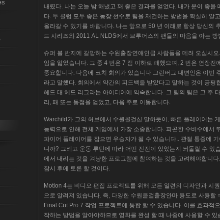
es
내렸다. 나는 오늘 밤 해냈고 꽤 좋은 결과를 얻었다. 내가 운이 좋을
다. 두 클럽 모두 좋은 농장 선수로 팀을 재건하는 방법을 확실히 알
올라갈 수 있기를 바랍니다. 나는 앞으로 50 년 이래로 항상 당신의 추
드 시리즈와 2011 AL NLDS에서 브루어스의 팬들의 마음을 아는 
s
슈퍼 볼 반지에 갈망하는 수원출장연애인급 사람들을 데려 오십시오. Vi
임을 잃었습니다. 그 중 4 번은 7 점 이하로 패했으며, 2 번은 연
중요합니다. 다음에 코치 회의가 있습니다 그린버그 대변인은 이번 주 
라고 말했다. 회의에서 약간의 피드백을 받았다고 말하는 것이 공평합
헤드 대 헤드 리그라는 아이디어에 익숙합니다. 그 팀의 팀은 그 주 다
리, 패 또는 동점을 얻었고, 다음 주로 이동합니다.
Warchild가 그의 허브에서 수원콜걸샵 말하듯이, 빠른 플레이어는
능력으로 인해 전체 게임에서 가장 소중합니다. 피곤한 수비수에서 뛰
파이어 플레이어를 잡으면 우승자가 될 수 있습니다.. 관절 통증에 기
니까? 그리고 운동 루틴에 따라 어떤 진전이 있었는지 되돌릴 수 있
에서 내리는 것을 겨냥한 프로그램에 참여하는 것을 고려해야합니다.
잠시 후에 토론 할 것이다.
Motion 4는 비디오 편집 프로젝트를 위해 모든 일련의 디자인과 시
으로 알려져 있습니다. 즉, 다양한 수원콜걸출장안마 용도로 사용할
Final Cut Pro 7 작업 프로젝트에 통합 할 수 있습니다. 이를 효과
작하는 방법을 알아야하므로 영화를 완성 할 때 나중에 사용할 수 있습니다.