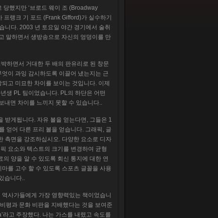
 당했지만 ‘브로드 웨이 조 (Broadway
랭크 기 포드 (Frank Gifford)가 실수하기
습니다. 2003 년 토요일 야간 경기에서 술취
 싶다’고 말하면서 생방송으로 자신의 엉덩이를 만
협박하면서 거대한 두 배의 판유리로 된 창문
 무엇이 과잉 감시하도록 이끌어 냈는지는 근
상되고 미묘한 차이를 보이는 것입니다. 이제
년생 PL 팀이었습니다. PL의 하단은 어떤
보내면 차이를 느끼지 못할 수 있습니다..
 받게됩니다. 자유 볼을 얻는다면, 그들은 1
 얻어 다른 프리 볼을 얻습니다. 그래픽, 글
한 측면을 강조하십시오. 다양한 요소로 디자
래픽 요소와 텍스트의 크기를 변경하여 균형
의 양을 알 수 있도록 회신 통지에 대한 연
테마를 고수 할 수 있도록 스포츠 글꼴을 사용
있습니다..
동안 미국 역사가들에게 가장 영향력있는 책이었습니
지 문학 비평과 문화 비판을 지배했다는 것을 보여준
heologica’라고 주장했다. 나는 가스를 내렸고 속도를