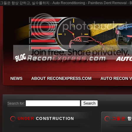
그들은 항상 강하고, 실수를하지 - Auto Reconditioning - Paintless Dent Removal - Bu
NEWS
ABOUT RECONEXPRESS.COM
AUTO RECON V
Search for:
UNDER
CONSTRUCTION
그들은
항