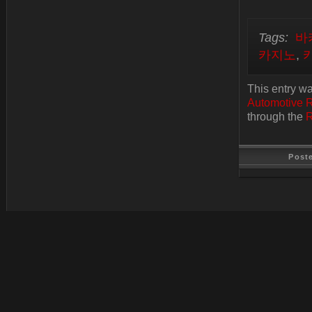
Tags:
바
카지노
,
This entry w
Automotive 
through the
R
Post
Last Update