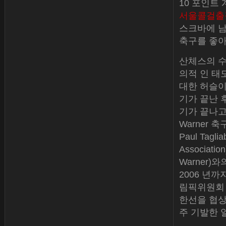
10 포인트
서울콜걸출
스크바에 남
축구를 좋아
산체스의 수
의적 인 태도
대한 허슬이
기가 끝난 
기가 끝나고
Warner
Paul Tag
Associa
Warner)
2006 년까
림픽위원회 (
한선을 협상했
주 기발한 