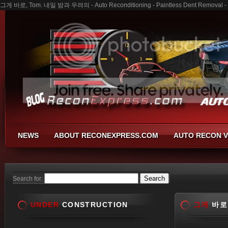
그게 바로, Tom. 내일 밤과 우려의 - Auto Reconditioning - Paintless Dent Removal - 
NEWS
ABOUT RECONEXPRESS.COM
AUTO RECON V
Search for:
UNDER
CONSTRUCTION
그게
바로,