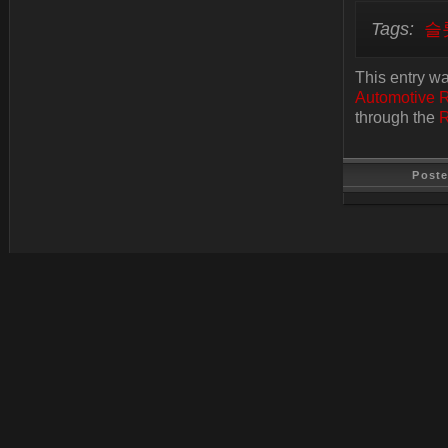
Tags:
슬
This entry w
Automotive 
through the
R
Post
Last Update