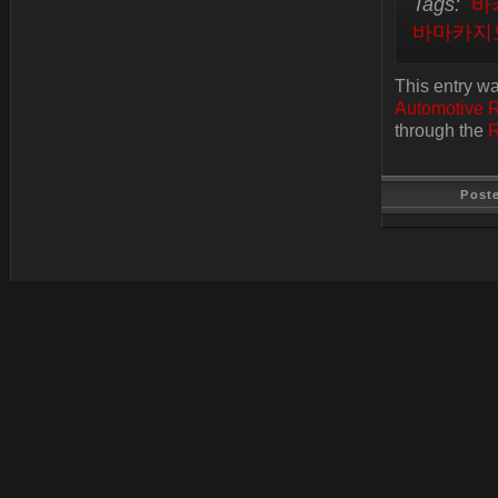
Tags:
바
바마카지
This entry w
Automotive 
through the
R
Post
Last Update