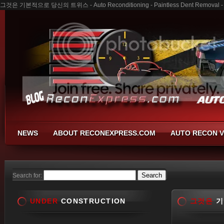
그것은 기본적으로 당신의 트위스 - Auto Reconditioning - Paintless Dent Removal - B
NEWS
ABOUT RECONEXPRESS.COM
AUTO RECON V
Search for:
UNDER
CONSTRUCTION
그것은
기