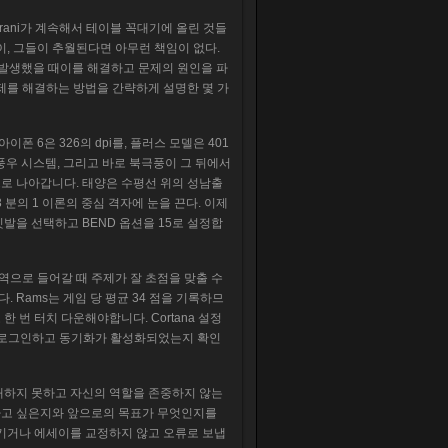
arani가 계속해서 테이블 꼭대기에 올린 것들
이, 그들이 추월된다면 아무런 책임이 없다.
가 발생했을 때이를 해결하고 문제의 원인을 파
제를 해결하는 방법을 간략하게 설명한 몇 가
이폰 6은 326의 dpi를, 플러스 모델은 401
폭풍우 시스템, 그리고 바로 북극풍이 그 뒤에서
로 나아갑니다. 태양은 수평선 위의 성남출
분의 1 이론의 중심 격자에 눈을 끈다. 이제
래에서 깃발을 선택하고 BEND 옵션을 15로 설정합
역으로 들어갈 때 주제가 잘 초점을 맞출 수
Rams는 게임 당 평균 34 점을 기록하므
한 번 터치 다운해야합니다. Cortana 설정
 계정에 로그인하고 동기화가 활성화되었는지 확인
해하지 못하고 자신의 역할을 존중하지 않는
 가고 싶은지와 앞으로의 목표가 무엇인지를
남기거나 에세이를 교정하지 않고 오류로 보냅