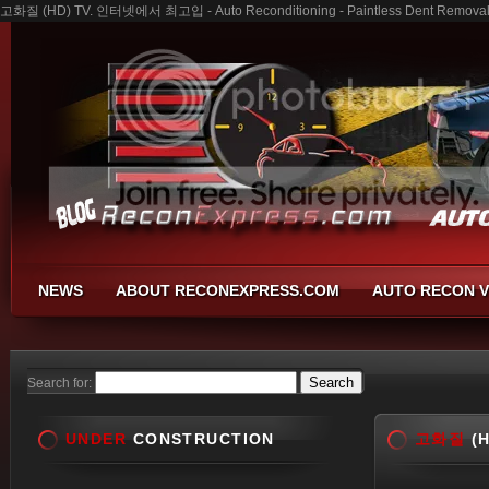
고화질 (HD) TV. 인터넷에서 최고입 - Auto Reconditioning - Paintless Dent Removal -
NEWS
ABOUT RECONEXPRESS.COM
AUTO RECON V
Search for:
UNDER
CONSTRUCTION
고화질
(