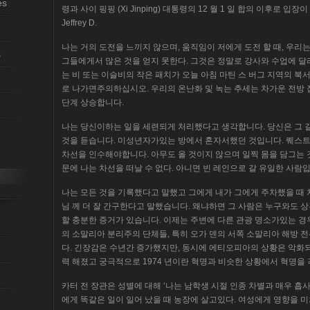
es
령과 사이 핑핑 (Xi Jinping) 대통령의 12 월 1 일 합의 이후로 입
Jeffrey D.
나는 거의 도전을 느끼지 않으며, 움직임이 저에게 도전 할 때, 우리는
s
그들에게서 많은 것을 얻지 못한다. 그것은 정말로 강사와 수업에 달려 
는 비 또는 이슬비의 작은 패치가 오늘 아침 마틴 스 버그 지역의 북
로 나가면주의하십시오. 우리의 온난화 및 녹는 추세는 차가운 전방 
단계 상승합니다.
나는 당신이하는 일을 세련되게 처리했다고 생각합니다. 당신은 그 길
것을 듣습니다. 미성년자가있는 방에서 혼자서했던 것입니다. 퀘스
차선을 인수해야합니다. 아무도 올 것이지 않으며 일찍 몸을 담그는
문에 나는 차선을 떠날 수 없다. 아니면 빈 레인으로 갈 유일한 사람입
나는 모든 것을 기록했다고 말했고 그에게 내가 그에게 주차했을 때 
님 께 더 잘 간구한다고 말했습니다. 왜냐하면 그 사람은 누구와도 
할 충분한 증거가 있습니다. 이제는 주변에 다른 관광 명소가있는 경
의 소말리아 분리주의 단체들, 특히 오가 덴의 서쪽 소말리아 해방 전
다. 긴장감은 수년간 증가했지만, 동시에 에티오피아의 상황은 악화
력 해졌고 궁극적으로 1974 년이란 혁명과 비슷한 상황에서 혁명을
카터 전 장관은 성별에 대해 ‘나는 남학생 시절 인종 차별과 매우 흡
에게 똑같은 일이 일어 났을 때 농장에 살고있다. 여성에게 영향을 