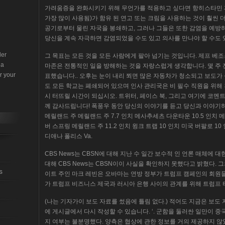
가려움증을 완화시키기 위해 무언가를 적용하고 싶다면 항히스타민 제 (Caladr
가장 많이 사용됨)가 함유 된 연고 또는 크림을 사용하는 것이 훨씬
공기로부터 물린 자국을 봉쇄하고, 그러나 그들은 또한 감염을 예방하는
당신을 계속 자극하면 감염되었을 수도 있고 의사를 만나야 할 수도 
der
그 목표는 모든 것을 모든 사람에게 팔아 넘기는 것입니다. 제프 베
 a
마존은 전통적인 일을 방해하는 것을 자랑스럽게 생각합니다. 몇 주
r your
표했습니다.. 오후는 눈이 내리 쬐면 많은 자동차가 청소되고 보도가
도 모든 학교는 폐쇄되어 있으며 인사 관리국은 비 필수 직원을 위해
시 터뜨릴 시간이 되십시오. 트위터, 페이스 북, 그리고 여기에 코멘
께 감사드립니다! 폭풍우 동안 당신의 이야기를 듣고 당신과 이야기하는
메릴랜드 주 메릴랜드 주 7.7 인치 메사추세츠 다운타운 10.5 인치 
버 스프링 메릴랜드 주 11.2 인치 윙크 트랩 10 인치 미국 버팔로 10
디애나 폴리스 Va.
CBS News는 CBSN에 대해 지난 수 일간 보수적 인 언론 매체에 
대해 CBS News는 CBSN이이 사실을 확인하지 못했다고 밝혔다. 
s
이트 주인 마크 레빈은 오바마는 연방 정부가 트럼프 캠페인의 회원들을
가 트럼프 비즈니스 제국과 러시아 은행 사이의 관계를 위해 트럼프 
(나는 기자가이 보도 자료를 썼음에 틀림 없다.) 적어도 지금은 보도
에 게시글에서 다시 작성할 수 있습니다. ‘. 군함을 둘러싼 일만이 
지 여부는 불분명했다. 양측은 협상에 관한 정보를 거의 제공하지 않았으며