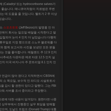
yl 또는 hydrocortisone salves가
 더 좋습니다. 매니큐어처럼이 치료법은 주변
 데 도움을 줄 것입니다. 웰트가 2 주 이상
있습니다..
조스
스포츠토토
(Jeff Bezos)의 발명품 인 아
 전에이 회사는 일요일 배달을 시작한다고 발
 삽질되어 눈이 4 인치 더 남았습니다 다행히
 휴무일로 지정 했으므로 스노우 블로워를 다
트와 함께 보고서와 사진을 보냈던 모든 분들
 것을 좋아합니다. 메릴랜드 주 12.9 인치
메사추세츠 다운타운 메르 타운 12.5 인치 실
 인치 미국 버지니아 주 몬트리얼 8.1 인치 인
대한 언급이 많아 졌다고 지적하면서 CBSN에
그의 쇼 목요일, 보수적 인 라디오 사설토토사
 감시 할 권한이 있다고 말했다. 그는 FBI
타워 서버를 조사 중이라고 주장했다.
 자료에 대한 내용이 담겨있다. 원한다면 나중
중국 상무부에서 진행중인 실무 회담을 방해할
, 도날드 트럼프 (Donald Trump) 대통