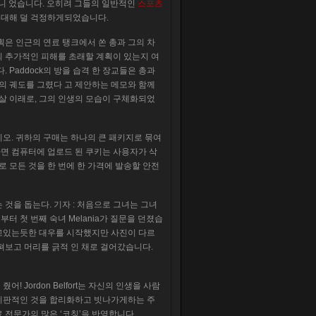
아니 었습니다. 오히려 그들의 일반적인
스포츠
 대해 덜 걱정하게되었습니다.
획은 인근의 연료 탱크에서 쏜 총과 그의 차
의 추가적인 피해를 초래할 계획이 있는지 여
 Paddock의 방을 습격 한 장교들은 총과
도의 궤도를 그렸다 고 제안하는 메모와 함께
량 학살 이래로, 그의 인생의 모습이 구체화되었
오. 귀하의 구매는 하나의 큰 패키지로 묶여
면 컴퓨터에 업로드 된 쿠키는 사용자가 삭
 모든 것을 한 번에 한 가격에 발송할 안전
것을 돕는다. 기자 : 처음으로 그녀는 그녀
 첫 번째 숙녀 Melania가 질문을 던졌습
하고있는듯한 대우를 시작했지만 사진이 다르
펴보고 머리를 긁적 인 채로 걸어갔습니다.
! Jordon Belfort는 자신의 인생을 사람
 비판적인 것을 합리화하고 빗나가게하는 주
료 전문가의 많은 ‘코칭’을 반영합니다.