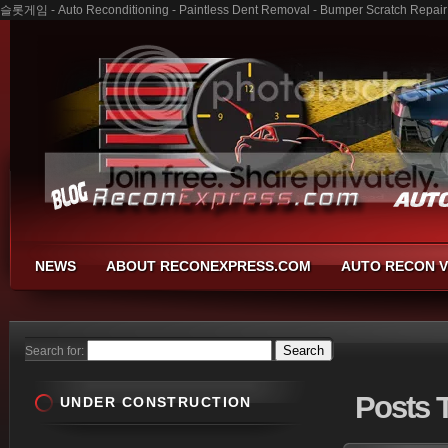
슬롯게임 - Auto Reconditioning - Paintless Dent Removal - Bumper Scratch Repair
NEWS
ABOUT RECONEXPRESS.COM
AUTO RECON V
Search for:
Posts
UNDER CONSTRUCTION